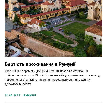
Viber канал Українці в Румунії
Канал в
Telegram
Вартість проживання в Румунії
Telegram канал Українці в Румунії
Українці, які переїхали до Румунії мають право на отримання
тимчасового захисту. Після отримання статусу тимчасового захисту,
переселенці отримують право на працевлаштування, медичну
допомогу та освіту.
21.06.2022
РУМУНІЯ