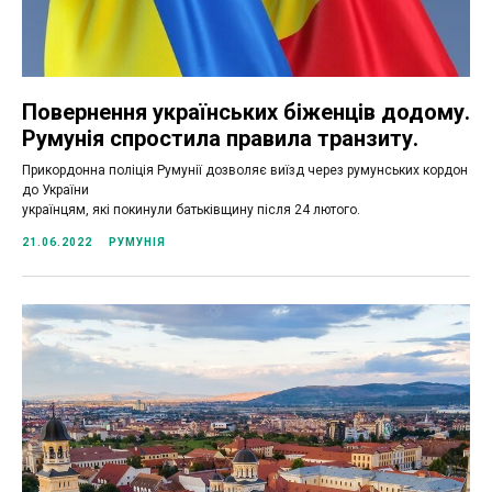
Повернення українських біженців додому.
Румунія спростила правила транзиту.
Прикордонна поліція Румунії дозволяє виїзд через румунських кордон
до України
українцям, які покинули батьківщину після 24 лютого.
21.06.2022
РУМУНІЯ
Спільноти українців в Румунії
Актуальні новини та вакансії від
прямих роботодавців у вас в телефоні
Канал у Viber