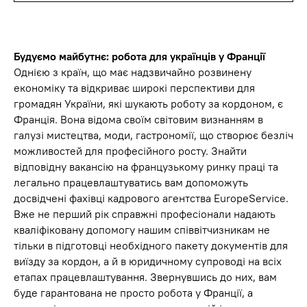
Будуємо майбутнє: робота для українців у Франції
Однією з країн, що має надзвичайно розвинену
економіку та відкриває широкі перспективи для
громадян України, які шукають роботу за кордоном, є
Франція. Вона відома своїм світовим визнанням в
галузі мистецтва, моди, гастрономії, що створює безліч
можливостей для професійного росту. Знайти
відповідну вакансію на французькому ринку праці та
легально працевлаштуватись вам допоможуть
досвідчені фахівці кадрового агентства EuropeService.
Вже не перший рік справжні професіонали надають
кваліфіковану допомогу нашим співвітчизникам не
тільки в підготовці необхідного пакету документів для
виїзду за кордон, а й в юридичному супроводі на всіх
етапах працевлаштування. Звернувшись до них, вам
буде гарантована не просто робота у Франції, а