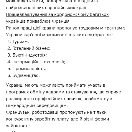
можливість жити, подорожувати в одній із
найрозвиненіших європейських країн.
Працевлаштування за кордоном: чому багатьох
українців приваблює Франція
Ринок праці цієї країни пропонує трудовим мігрантам з
України кар’єрні можливості в таких секторах, як:
Туризм;
Готельний бізнес;
Бьюті-індустрія;
Інформаційні технології;
Промисловість;
Будівництво.
Українці мають можливість приймати участь в
програмах обміну кадрами та стажування, що сприяє
розширенню професійних навичок, знайомству з
міжнародним середовищем.
Французькі роботодавці пропонують не тільки
конкурентну заробітну плату, але й різні форми
зайнятості: