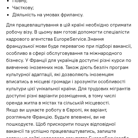
Повну;
Часткову;
Діяльність на умовах фрилансу.
Для працевлаштування в цій країні необхідно отримати
робочу візу. В цьому вам готові допомогти спеціалісти
кадрового агентства EuropeService.Знання
французької мови буде перевагою при підборі вакансії,
особливо в сфері обслуговування та міжнародного
бізнесу. У Франції для українців доступні різні курси по
вивченню іноземних мов. Також діють безліч програм
культурної адаптації, які дозволяють іноземцям
вписатись в місцеві громади і зрозуміти особливості
культури цієї унікальної країни. Для трудових мігрантів
доступні різні варіанти розміщення, в тому числі
оренда житла в містах та сільській місцевості.
Якщо ви шукаєте роботу в Європі, як варіант,
розгляньте Францію. Будьте впевнені, ви не
пошкодуєте. Щоб прискорити пошук відповідної
вакансії та успішно працевлаштуватись, залиште
заявку на сайті кадрового агентства EuropeServiceабо