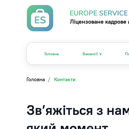
Ліцензоване кадрове 
Головна
Вакансії ∨
П
Головна
/
Контакти
Зв’яжіться з на
який момент