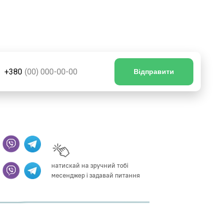
натискай на зручний тобі
месенджер і задавай питання
+380
Відправити
натискай на зручний тобі
месенджер і задавай питання