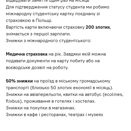
Відвідувати заняття один раз на місяць
Для підтвердження статусу студента ми робимо
міжнародну студентську картку поєднану зі
страховкою в Польщі.
Вартість карти включаючи страховку
200 злотих
,
знімається з першої зарплати.
Знижки з міжнародного студентського:
Медична страховка
на рік. Завдяки якій можна
подавати документи на карту побиту або на
воєводське дозвіл на роботу.
50% знижки
на проїзд в міському громадському
транспорті (близько 50 злотих економії в місяць).
Знижки на авіаперельоти, квитки на автобус (ecolines,
flixbus), проживання в готелях і хостелах.
Знижки на покупки в магазинах.
Знижки в кафе і ресторанах, театрах і музеях