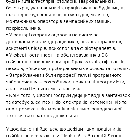
будівництва: теслярів, столярів, зварювальників,
бетонярів, укладальників, працівників на будівництві,
інженерів-будівельників, штукатурів, малярів,
монтажників, операторів землерийних машин,
покрівельників.
▪️ У секторі охорони здоров’я не вистачає
доглядальників, медпрацівників, лікарів-терапевтів,
асистентів лікарів, психологів та фізіотерапевтів.
▪️ У сфері гостинності та обслуговування в ЄС
найчастіше повідомляли про брак кухарів, офіціантів,
пекарів, м’ясників, прибиральників в офісах та готелях.
▪️ Затребуваними були професії галузі програмного
забезпечення — розробники, прикладні програмісти,
аналітики ПЗ, системні аналітики.
▪️ Крім того, у Європі гострий дефіцит водіїв вантажівок
та автобусів, сантехніків, електриків, автомеханіків та
електромеханіків, механіків сільськогосподарської
техніки, вихователів дошкільнят.
У дослідженні йдеться, що дефіцит цих працівників
найбільше відчувають у Північній та Західній Європі.