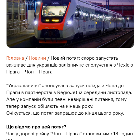
Головна
/
Новини
/ Новий потяг: скоро запустять
важливе для українців залізничне сполучення з Чехією
Прага – Чоп – Прага
"Укрзалізниця" анонсувала запуск поїзда з Чопа до
Праги в партнерстві з RegioJet із середини листопада.
Але у компаній були певні невирішені питання, тому
тепер запуск обіцяють на кінець року.
Очікується, що потяг запрацює до кінця цього року.
Що відомо про цей потяг?
Час у дорозі рейсу "Чоп – Прага" становитиме 13 годин