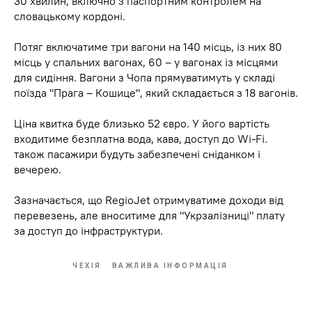
30 хвилин, включно з паспортним контролем на
словацькому кордоні.
Потяг включатиме три вагони на 140 місць, із них 80
місць у спальних вагонах, 60 – у вагонах із місцями
для сидіння. Вагони з Чопа прямуватимуть у складі
поїзда "Прага – Кошице", який складається з 18 вагонів.
Ціна квитка буде близько 52 євро. У його вартість
входитиме безплатна вода, кава, доступ до Wi-Fi.
також пасажири будуть забезпечені сніданком і
вечерею.
Зазначається, що RegioJet отримуватиме доходи від
перевезень, але вноситиме для "Укрзалізниці" плату
за доступ до інфраструктури.
ЧЕХІЯ
ВАЖЛИВА ІНФОРМАЦІЯ