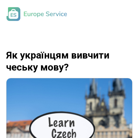
Як українцям вивчити
чеську мову?