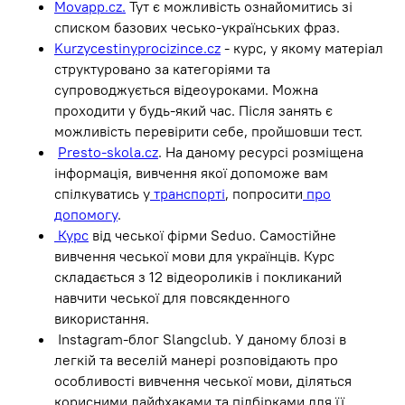
Movapp.cz.
Тут є можливість ознайомитись зі
списком базових чесько-українських фраз.
Kurzycestinyprocizince.cz
- курс, у якому матеріал
структуровано за категоріями та
супроводжується відеоуроками. Можна
проходити у будь-який час. Після занять є
можливість перевірити себе, пройшовши тест.
Presto-skola.cz
. На даному ресурсі розміщена
інформація, вивчення якої допоможе вам
спілкуватись у
транспорті
, попросити
про
допомогу
.
Курс
від чеської фірми Seduo. Самостійне
вивчення чеської мови для українців. Курс
складається з 12 відеороликів і покликаний
навчити чеської для повсякденного
використання.
Instagram-блог Slangclub. У даному блозі в
легкій та веселій манері розповідають про
особливості вивчення чеської мови, діляться
корисними лайфхаками та підбірками для її