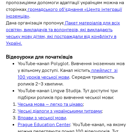
пропозиціями допомоги адаптації українцям можна на
сторінках
громадського об’єднання «Центр інтеграції
іноземців»
.
Дана організація пропонує
Пакет матеріалів для всіх
освітян, викладачів та волонтерів, які викладають
чеську мову дітям, які постраждали від конфлікту в
Україні.
Відеоуроки для початківців
YouTube-канал Polyglot. Вивчення іноземних мов
у вільному доступі. Канал містить
плейлист зі
100 уроків чеської мови
. Середня тривалість
роликів 2−3 хвилини.
YouTube-канал Lingvø Studija. Тут доступні три
підбірки роликів про вивчення чеської мови:
Чеська мова — легко та цікаво
;
Чеські діалоги з українськими титрами
;
Вправи з чеської мови
.
Prague Education Center
.
YouTube-канал, на якому
можна переглянути понад 100 відеоуроків. Тут