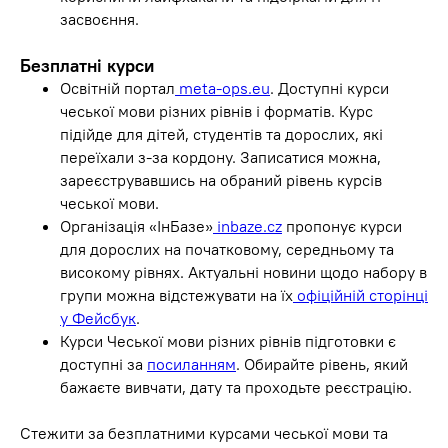
засвоєння.
Безплатні курси
Освітній портал
meta-ops.eu
. Доступні курси
чеської мови різних рівнів і форматів. Курс
підійде для дітей, студентів та дорослих, які
переїхали з-за кордону. Записатися можна,
зареєструвавшись на обраний рівень курсів
чеської мови.
Організація «ІнБазе»
inbaze.cz
пропонує курси
для дорослих на початковому, середньому та
високому рівнях. Актуальні новини щодо набору в
групи можна відстежувати на їх
офіційній сторінці
у Фейсбук
.
Курси Чеської мови різних рівнів підготовки є
доступні за
посиланням
. Обирайте рівень, який
бажаєте вивчати, дату та проходьте реєстрацію.
Стежити за безплатними курсами чеської мови та