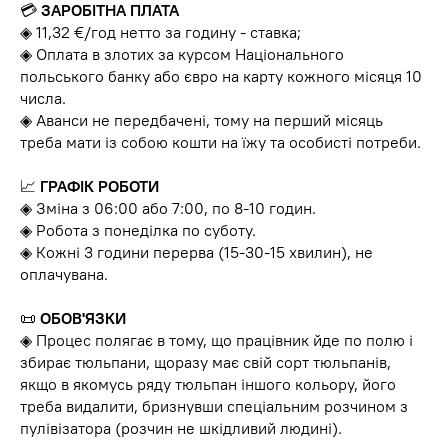
💳
ЗАРОБІТНА ПЛАТА
◈ 11,32 €/год нетто за годину - ставка;
◈ Оплата в злотих за курсом Національного
польського банку або євро на карту кожного місяця 10
числа.
◈ Аванси не передбачені, тому на перший місяць
треба мати із собою кошти на їжу та особисті потреби.
📈
ГРАФІК РОБОТИ
◈ Зміна з 06:00 або 7:00, по 8-10 годин.
◈ Робота з понеділка по суботу.
◈ Кожні 3 години перерва (15-30-15 хвилин), не
оплачувана.
📜
ОБОВ'ЯЗКИ
◈ Процес полягає в тому, що працівник йде по полю і
збирає тюльпани, щоразу має свій сорт тюльпанів,
якщо в якомусь ряду тюльпан іншого кольору, його
треба видалити, бризнувши спеціальним розчином з
пулівізатора (розчин не шкідливий людині).