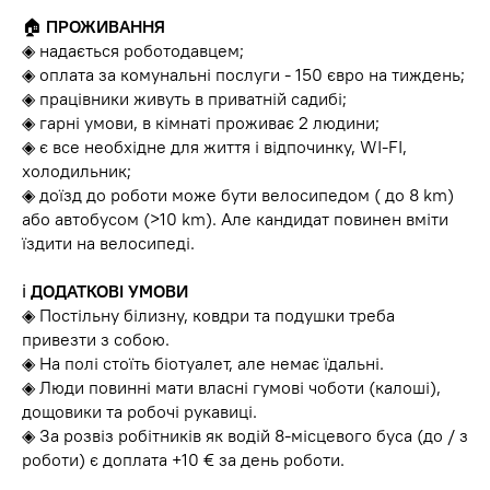
🏠
ПРОЖИВАННЯ
◈ надається роботодавцем;
◈ оплата за комунальні послуги - 150 євро на тиждень;
◈ працівники живуть в приватній садибі;
◈ гарні умови, в кімнаті проживає 2 людини;
◈ є все необхідне для життя і відпочинку, WI-FI,
холодильник;
◈ доїзд до роботи може бути велосипедом ( до 8 km)
або автобусом (>10 km). Але кандидат повинен вміти
їздити на велосипеді.
ℹ️
ДОДАТКОВІ УМОВИ
◈ Постільну білизну, ковдри та подушки треба
привезти з собою.
◈ На полі стоїть біотуалет, але немає їдальні.
◈ Люди повинні мати власні гумові чоботи (калоші),
дощовики та робочі рукавиці.
◈ За розвіз робітників як водій 8-місцевого буса (до / з
роботи) є доплата +10 € за день роботи.