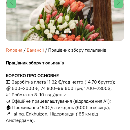
Головна
/
Вакансії
/ Працівник збору тюльпанів
Працівник збору тюльпанів
КОРОТКО ПРО ОСНОВНЕ
💵 Заробітна плата 11,32 €/год нетто (14,70 брутто);
💰1500–2000 €; 74 800–99 600 грн; 1700–2300$;
📈 Робота по 8–10 год/день;
🤝 Офіційне працевлаштування (відрядження А1);
🏠 Проживання 150€/в тиждень (600€ в місяць);
📍Haling, Enkhuizen, Нідерланди ( 65 км від
Амстердама).