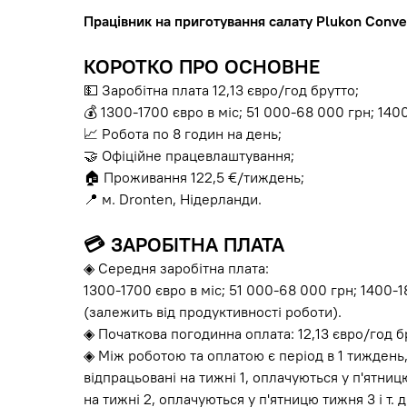
Працівник на приготування салату Plukon Conv
КОРОТКО ПРО ОСНОВНЕ
💵 Заробітна плата 12,13 євро/год брутто;
💰 1300-1700 євро в міс; 51 000-68 000 грн; 140
📈 Робота по 8 годин на день;
🤝 Офіційне працевлаштування;
🏠 Проживання 122,5 €/тиждень;
📍 м. Dronten, Нідерланди.
💳
ЗАРОБІТНА ПЛАТА
◈ Середня заробітна плата:
1300-1700 євро в міс; 51 000-68 000 грн; 1400-
(залежить від продуктивності роботи).
◈ Початкова погодинна оплата: 12,13 євро/год б
◈ Між роботою та оплатою є період в 1 тиждень,
відпрацьовані на тижні 1, оплачуються у п'ятниц
на тижні 2, оплачуються у п'ятницю тижня 3 і т. д