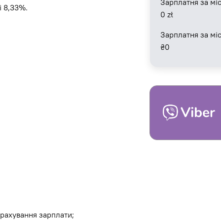
Зарплатня за міс
і 8,33%.
0
zł
Зарплатня за мі
₴
0
рахування зарплати;