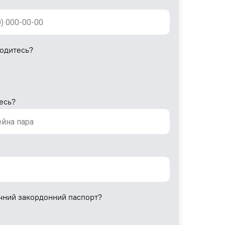
ходитесь?
есь?
ичний закордонний паспорт?