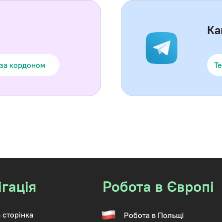
Ка
 за кордоном
Te
ігація
Робота в Європі
 сторінка
Робота в Польщі