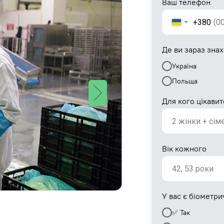
Ваш телефон
+380
Де ви зараз зна
Україна
Польща
Для кого цікавит
Вік кожного
У вас є біометр
✅ Так