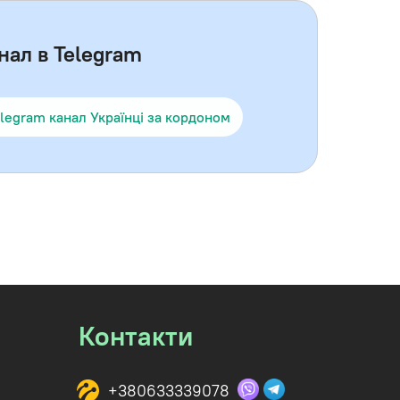
нал в Telegram
legram канал Українці за кордоном
Контакти
+380633339078