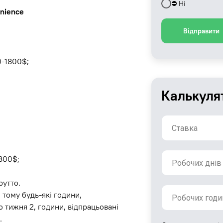
⛔️ Ні
enience
Відправити
0-1800$;
Калькуля
1800$;
рутто.
 тому будь-які години,
ю тижня 2, години, відпрацьовані
.