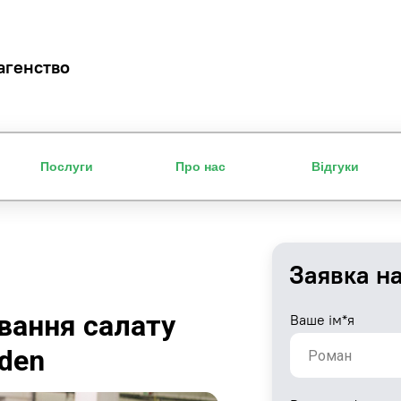
агенство
Послуги
Про нас
Відгуки
Заявка н
вання салату
Ваше ім*я
oden