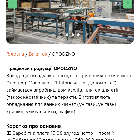
Головна
/
Вакансії
/ OPOCZNO
Працівник продукції OPOCZNO
Завод, до складу якого входять три великі цехи в місті
Опочно ("Мазовше", "Шліонськ" та "Допоможе")
займається виробництвом кахлів, плиток для стін
(також керамічних) та теракти. Виготовляють
обладнання для ванних кімнат (унітази, унітазні
кришки, умивальники, шафки).
Коротко про основне
💵 Заробітна плата 15.68 зл/год нетто + премії;