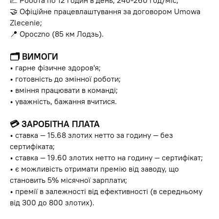
📈 Робота по 12 годин в день, 240-260 год/міс;
🤝 Офіційне працевлаштування за договором Umowa
Zlecenie;
📍 Opoczno (85 км Лодзь).
🗂
ВИМОГИ
• гарне фізичне здоров'я;
• готовність до змінної роботи;
• вміння працювати в команді;
• уважність, бажання вчитися.
💳
ЗАРОБІТНА ПЛАТА
• ставка — 15.68 злотих нетто за годину — без
сертифіката;
• ставка — 19.60 злотих нетто на годину — сертифікат;
• є можливість отримати премію від заводу, що
становить 5% місячної зарплати;
• премії в залежності від ефективності (в середньому
від 300 до 800 злотих).