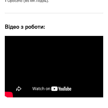
• Opoczno (85 км Лодзь).
Відео з роботи: