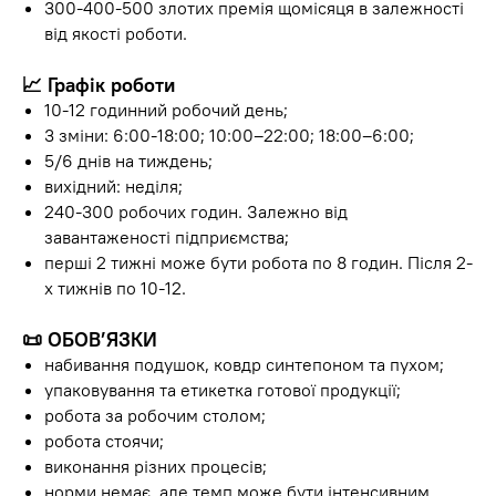
300-400-500 злотих премія щомісяця в залежності
від якості роботи.
📈
Графік роботи
10-12 годинний робочий день;
3 зміни: 6:00-18:00; 10:00–22:00; 18:00–6:00;
5/6 днів на тиждень;
вихідний: неділя;
240-300 робочих годин. Залежно від
завантаженості підприємства;
перші 2 тижні може бути робота по 8 годин. Після 2-
х тижнів по 10-12.
📜
ОБОВ’ЯЗКИ
набивання подушок, ковдр синтепоном та пухом;
упаковування та етикетка готової продукції;
робота за робочим столом;
робота стоячи;
виконання різних процесів;
норми немає, але темп може бути інтенсивним.