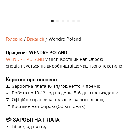
Головна
/
Вакансії
/ Wendre Poland
Працівник WENDRE POLAND
WENDRE POLAND
у місті Костшин над Одрою
спеціалізується на виробництві домашнього текстилю.
Коротко про основне
💵 Заробітна плата 16 зл/год нетто + премії;
📈 Робота по 10-12 год на день, 5-6 днів на тиждень;
🤝 Офіційне працевлаштування за договором;
📍 Костшин над Одрою (50 км Гожув).
💳
ЗАРОБІТНА ПЛАТА
16 зл\год нетто;