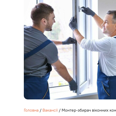
Головна
/
Вакансії
/ Монтер-збирач віконних кон