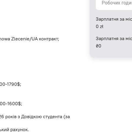
Зарплатня за міс
0
zł
Зарплатня за мі
owa Zlecenie/UA контракт;
₴
0
400-1790$;
400-1600$;
 26 років з Довідкою студента (за
ький рахунок.