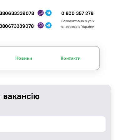
380633339078
0 800 357 278
Безкоштовно з усіх
380673339078
операторів України
Новини
Контакти
а вакансію