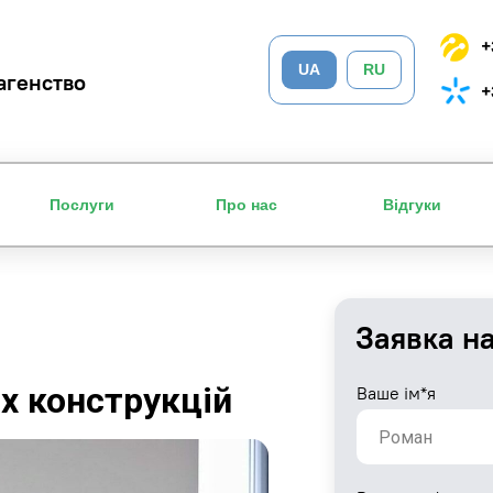
+
UA
RU
агенство
+
Послуги
Про нас
Відгуки
Заявка н
х конструкцій
Ваше ім*я