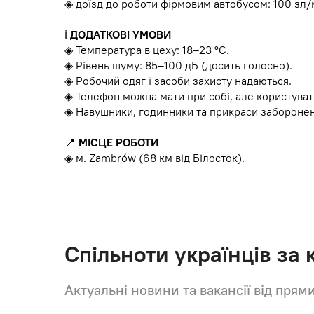
◈ доїзд до роботи фірмовим автобусом: 100 зл/м
ℹ️
ДОДАТКОВІ УМОВИ
◈ Температура в цеху: 18–23 °C.
◈ Рівень шуму: 85–100 дБ (досить голосно).
◈ Робочий одяг і засоби захисту надаються.
◈ Телефон можна мати при собі, але користуват
◈ Навушники, годинники та прикраси заборонен
📍
МІСЦЕ РОБОТИ
◈ м. Zambrów (68 км від Білосток).
Спільноти українців за
Актуальні новини та вакансії від прям