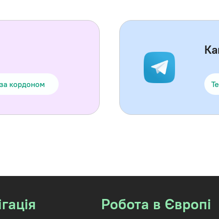
Ка
 за кордоном
Te
ігація
Робота в Європі