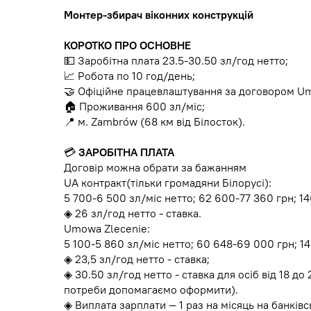
Монтер-збирач віконних конструкцій
КОРОТКО ПРО ОСНОВНЕ
💵 Заробітна плата 23.5-30.50 зл/год нетто;
📈 Робота по 10 год/день;
🤝 Офіційне працевлаштування за договором Um
🏠 Проживання 600 зл/міс;
📍 м. Zambrów (68 км від Білосток).
💳
ЗАРОБІТНА ПЛАТА
Договір можна обрати за бажанням
UA контракт(тільки громадяни Білорусі):
5 700-6 500 зл/міс нетто; 62 600-77 360 грн; 1
◈ 26 зл/год нетто - ставка.
Umowa Zlecenie:
5 100-5 860 зл/міс нетто; 60 648-69 000 грн; 1
◈ 23,5 зл/год нетто - ставка;
◈ 30.50 зл/год нетто - ставка для осіб від 18 до
потреби допомагаємо оформити).
◈ Виплата зарплати — 1 раз на місяць на банківс