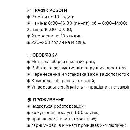
📈
ГРАФІК РОБОТИ
◈ 2 зміни по 10 годин;
◈ 1 зміна: 6:00–16:00 (пн–пт), сб — 6:00–14:00;
2 зміна: 16:00–02:00;
◈ 2 перерви по 10 хвилин;
◈ 220–250 годин на місяць.
📜
ОБОВ'ЯЗКИ
◈ Монтаж і збірка віконних рам;
◈ Робота на автоматичних та ручних верстатах;
◈ Перенесення й установка вікон за допомогою
◈ Комплектація рам та деталей;
◈ Універсальна зайнятість — працівник не закрі
🏠
ПРОЖИВАННЯ
◈ надається роботодавцем;
◈ комунальні послуги 600 зл/міс;
◈ працівники живуть в хостелах;
◈ гарні умови, в кімнаті проживає 2-4 людини;