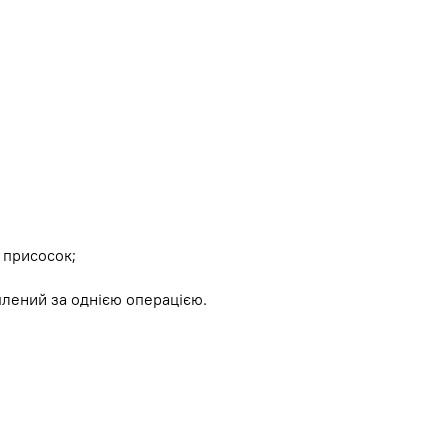
 присосок;
плений за однією операцією.