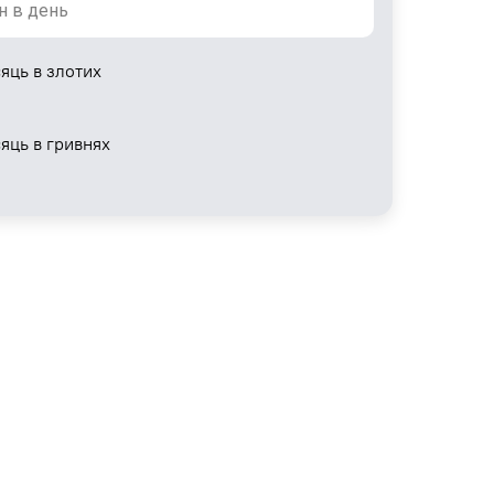
яць в злотих
сяць в гривнях