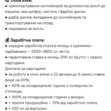
💪 Обов'язки:
● транспортування контейнерів за допомогою рохлі до
машини, яка шліфує, чистить і фарбує диски;
● відбір дисків, вкладання до контейнерів та
транспортування на склад;
● перевірка на якість.
💰 Заробітна плата:
● середня заробітна плата в місяць з преміями і
надбавками — 2900−3800 зл нетто;
● гарантована ставка в місяць 3141 зл брутто + премії,
надгодини.
Доплата за надгодини:
● за роботу в нічні зміни з 22 вечора до 6 ранку ставка
вище на 20%;
● + 50% за понаднормові години з понеділка по
п’ятницю;
● + 100% за понаднормові години у вихідні;
● + премія продукційна — 15% від заробітної плати;
● + 200 зл за відпускні.