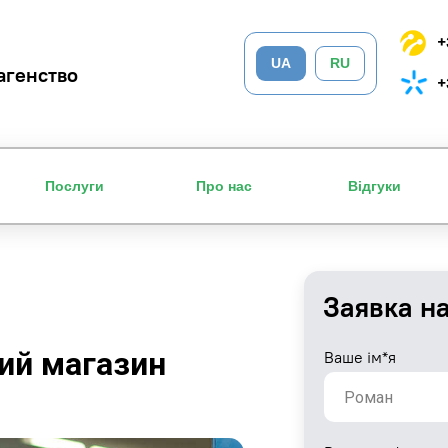
+
UA
RU
агенство
+
Послуги
Про нас
Відгуки
Заявка н
ий магазин
Ваше ім*я