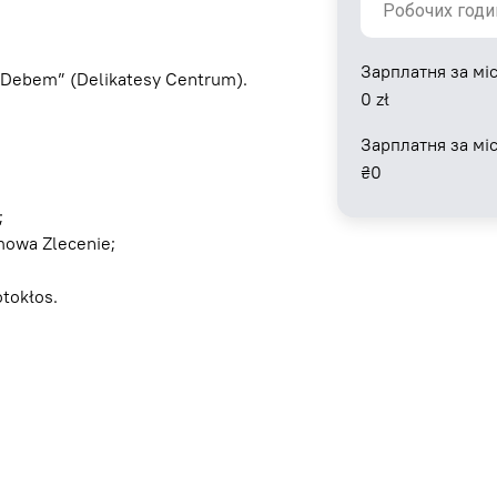
Зарплатня за міс
 Debem” (Delikatesy Centrum).
0
zł
Зарплатня за мі
₴
0
;
owa Zlecenie;
otokłos.