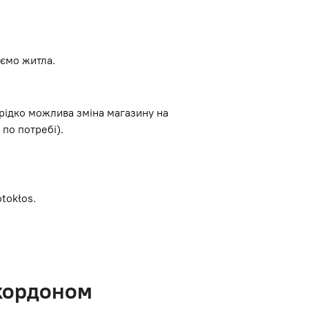
ємо житла.
 рідко можлива зміна магазину на
 по потребі).
otokłos.
 кордоном