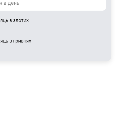
яць в злотих
сяць в гривнях