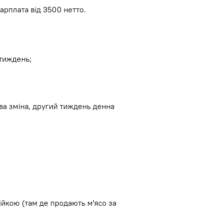
арплата від 3500 нетто.
 тиждень;
ва зміна, другий тиждень денна
ійкою (там де продають м'ясо за