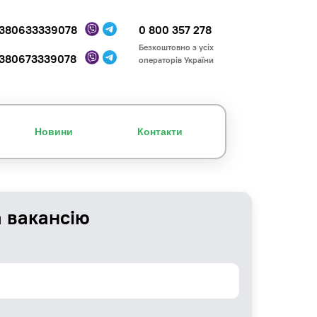
380633339078
0 800 357 278
Безкоштовно з усіх
380673339078
операторів України
Новини
Контакти
а вакансію