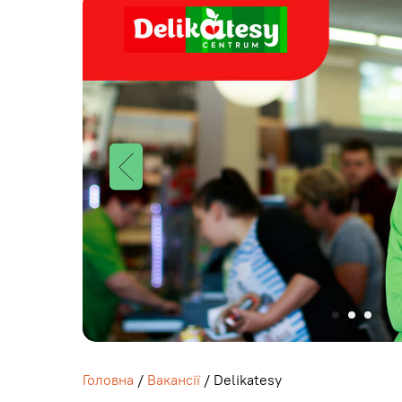
Головна
/
Вакансії
/ Delikatesy