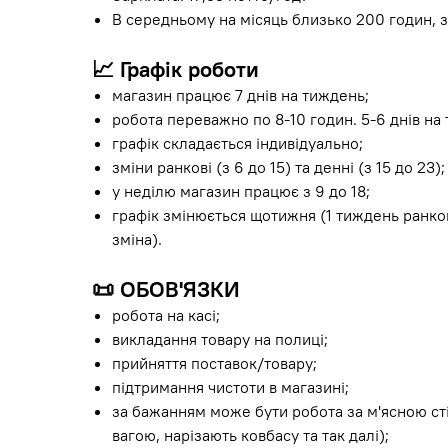
В середньому на місяць близько 200 годин, з
📈
Графік роботи
магазин працює 7 днів на тиждень;
робота переважно по 8-10 годин. 5-6 днів на
графік складається індивідуально;
зміни ранкові (з 6 до 15) та денні (з 15 до 23);
у неділю магазин працює з 9 до 18;
графік змінюється щотижня (1 тиждень ранко
зміна).
📜
ОБОВ'ЯЗКИ
робота на касі;
викладання товару на полиці;
прийняття поставок/товару;
підтримання чистоти в магазині;
за бажанням може бути робота за м'ясною ст
вагою, нарізають ковбасу та так далі);