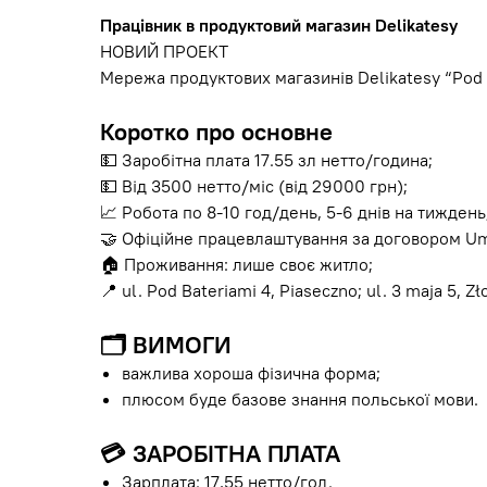
Працівник в продуктовий магазин Delikatesy
НОВИЙ ПРОЕКТ
Мережа продуктових магазинів Delikatesy “Pod
Коротко про основне
💵 Заробітна плата 17.55 зл нетто/година;
💵 Від 3500 нетто/міс (від 29000 грн);
📈 Робота по 8-10 год/день, 5-6 днів на тиждень
🤝 Офіційне працевлаштування за договором Um
🏠 Проживання: лише своє житло;
📍 ul. Pod Bateriami 4, Piaseczno; ul. 3 maja 5, Zł
🗂
ВИМОГИ
важлива хороша фізична форма;
плюсом буде базове знання польської мови.
💳
ЗАРОБІТНА ПЛАТА
Зарплата: 17,55 нетто/год.