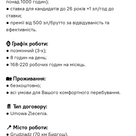
понад 1000 годин);
● ставка для кандидатів до 26 років +1 зл/год до
ставки;
● премії від 500 зл/брутто за відвідуваність та
ефективність.
⌚️ Графік роботи:
● позмінний (3-х);
● 8 годин на день;
● 168-220 робочих годин на місяць.
🏡 Проживання:
● безкоштовно;
● всі умови для Вашого комфортного перебування.
📄 Тип договору:
● Umowa Zlecenia.
📍 Місто роботи:
● Grudziądz (70 км Бидгощ).