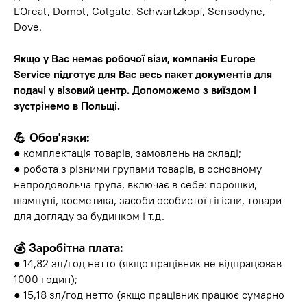
L'Oreal, Domol, Colgate, Schwartzkopf, Sensodyne,
Dove.
Якщо у Вас немає робочої візи, компанія Europe
Service підготує для Вас весь пакет документів для
подачі у візовий центр. Допоможемо з виїздом і
зустрінемо в Польщі.
💪 Обов'язки:
● комплектація товарів, замовлень на складі;
● робота з різними групами товарів, в основному
непродовольча група, включає в себе: порошки,
шампуні, косметика, засоби особистої гігієни, товари
для догляду за будинком і т.д.
💰 Заробітна плата:
● 14,82 зл/год нетто (якщо працівник не відпрацював
1000 годин);
● 15,18 зл/год нетто (якщо працівник працює сумарно