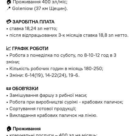
🏠 Проживання 400 зл/міс;
📍 Goleniow (37 км Щецин).
💳 ЗАРОБІТНА ПЛАТА
• ставка 18,24 зл нетто;
• після відпрацьованих 3-х місяців ставка 18,8 зл нетто.
📈 ГРАФІК РОБОТИ
• Робота з понеділка по суботу, по 8-10-12 год в 3
зміни;
• Кількість робочих годин в місяць 180-250;
• Зміни: 6-14(19), 14-22(24), 19-6.
📜 ОБОВ'ЯЗКИ
• Замішування фаршу з рибної маси;
• Робота при виробництві сурімі - крабових паличок;
• Сортування готової продукції;
• Викладання крабових паличок на лінію.
🏠 Проживання
• комунальні послуги – 400 зл на місяць;