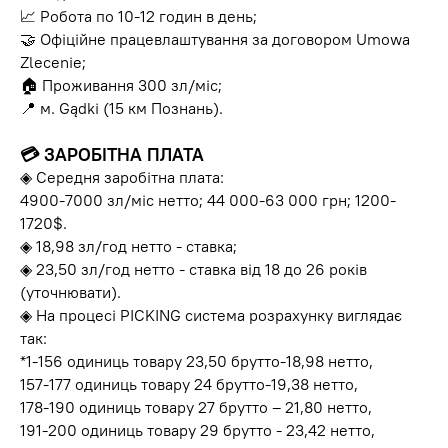
📈 Робота по 10-12 годин в день;
🤝 Офіційне працевлаштування за договором Umowa
Zlecenie;
🏠 Проживання 300 зл/міс;
📍 м. Gądki (15 км Познань).
💳
ЗАРОБІТНА ПЛАТА
◈ Середня заробітна плата:
4900-7000 зл/міс нетто; 44 000-63 000 грн; 1200-
1720$.
◈ 18,98 зл/год нетто - ставка;
◈ 23,50 зл/год нетто - ставка від 18 до 26 років
(уточнювати).
◈ На процесі PICKING система розрахунку виглядає
так:
*1-156 одиниць товару 23,50 брутто-18,98 нетто,
157-177 одиниць товару 24 брутто-19,38 нетто,
178-190 одиниць товару 27 брутто – 21,80 нетто,
191-200 одиниць товару 29 брутто - 23,42 нетто,