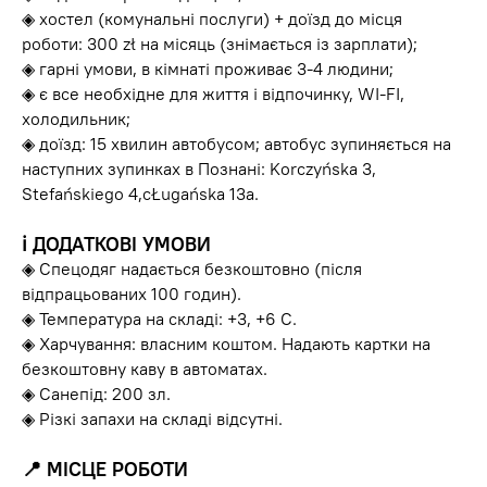
◈ хостел (комунальні послуги) + доїзд до місця
роботи: 300 zł на місяць (знімається із зарплати);
◈ гарні умови, в кімнаті проживає 3-4 людини;
◈ є все необхідне для життя і відпочинку, WI-FI,
холодильник;
◈ доїзд: 15 хвилин автобусом; автобус зупиняється на
наступних зупинках в Познані: Korczyńska 3,
Stefańskiego 4,сŁugańska 13a.
ℹ️
ДОДАТКОВІ УМОВИ
◈ Спецодяг надається безкоштовно (після
відпрацьованих 100 годин).
◈ Температура на складі: +3, +6 С.
◈ Харчування: власним коштом. Надають картки на
безкоштовну каву в автоматах.
◈ Санепід: 200 зл.
◈ Різкі запахи на складі відсутні.
📍
МІСЦЕ РОБОТИ