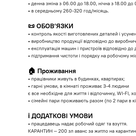
• денна зміна з 06.00 до 18.00, нічна з 18.00 до 
• в середньому 260-320 год/місяць.
📜
ОБОВ’ЯЗКИ
• контроль якості виготовлених деталей і усунен
• виробництво продукції відповідно до виробнич
• експлуатація машин і пристроїв відповідно до д
• підтримання чистоти і порядку на робочому міс
🏠
Проживання
• працівники живуть в будинках, квартирах;
• гарні умови, в кімнаті проживає 3-4 людини
є все необхідне для життя і відпочинку, WI-FI, 
• сімейні пари проживають разом (по 2 пари в кі
ℹ️
ДОДАТКОВІ УМОВИ
• працедавець надає робочий одяг та взуття.
КАРАНТИН — 200 зл аванс за житло на карантин