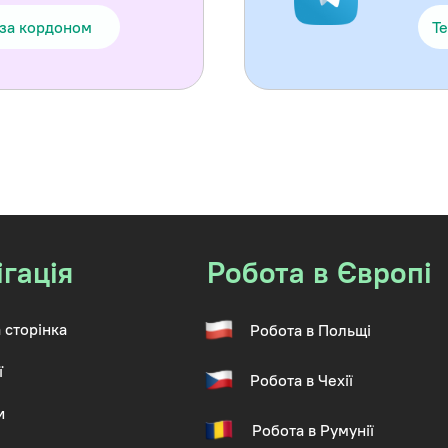
 за кордоном
Te
ігація
Робота в Європі
 сторінка
Робота в Польщі
ї
Робота в Чехії
и
Робота в Румунії