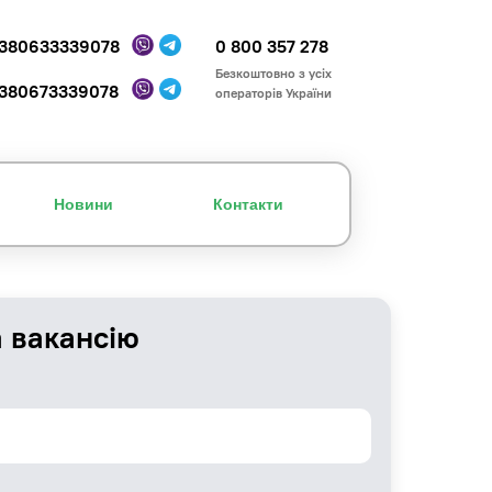
380633339078
0 800 357 278
Безкоштовно з усіх
380673339078
операторів України
Новини
Контакти
а вакансію