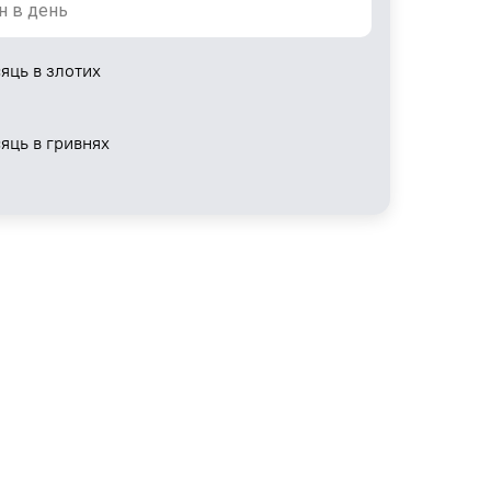
яць в злотих
сяць в гривнях