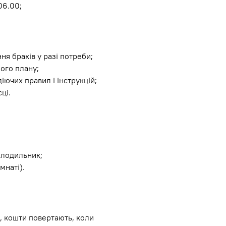
06.00;
ня браків у разі потреби;
ого плану;
іючих правил і інструкцій;
ці.
холодильник;
мнаті).
, кошти повертають, коли