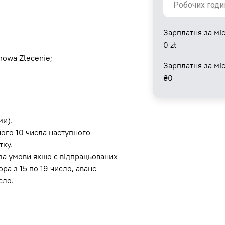
Зарплатня за міс
0
zł
owa Zlecenie;
Зарплатня за мі
₴
0
ми).
ного 10 числа наступного
тку.
за умови якщо є відпрацьованих
ра з 15 по 19 число, аванс
сло.