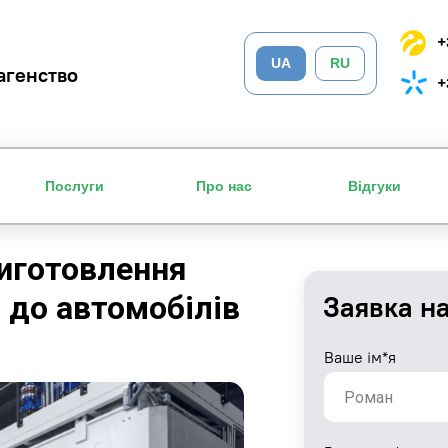
+
UA
RU
агенство
+
Послуги
Про нас
Відгуки
виготовлення
 до автомобілів
Заявка н
Ваше ім*я