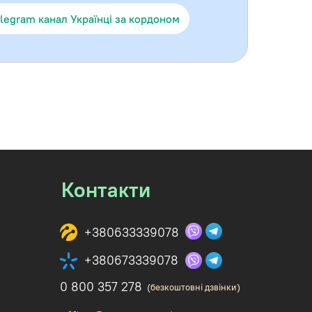
legram канал Українці за кордоном
Контакти
+380633339078
+380673339078
0 800 357 278
(безкоштовні дзвінки)