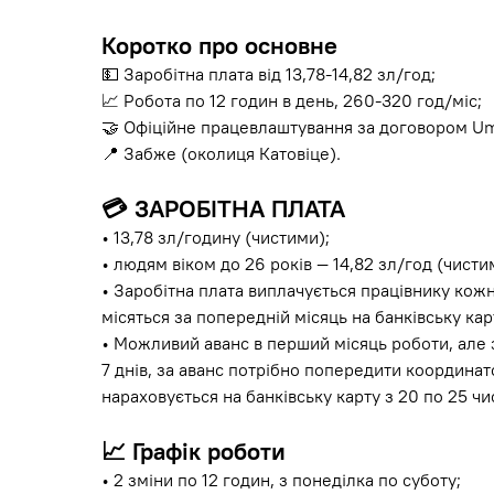
Коротко про основне
💵 Заробітна плата від 13,78-14,82 зл/год;
📈 Робота по 12 годин в день, 260-320 год/міс;
🤝 Офіційне працевлаштування за договором Um
📍 Забже (околиця Катовіце).
💳
ЗАРОБІТНА ПЛАТА
• 13,78 зл/годину (чистими);
• людям віком до 26 років — 14,82 зл/год (чисти
• Заробітна плата виплачується працівнику кож
місяться за попередній місяць на банківську кар
• Можливий аванс в перший місяць роботи, але 
7 днів, за аванс потрібно попередити координато
нараховується на банківську карту з 20 по 25 чи
📈
Графік роботи
• 2 зміни по 12 годин, з понеділка по суботу;