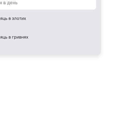
яць в злотих
сяць в гривнях