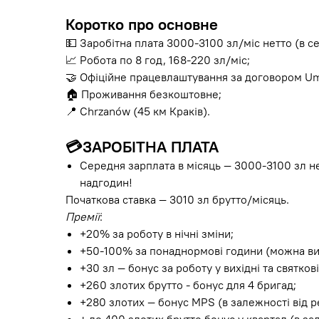
Коротко про основне
💵 Заробітна плата 3000-3100 зл/міс нетто (в 
📈 Робота по 8 год, 168-220 зл/міс;
🤝 Офіційне працевлаштування за договором Um
🏠 Проживання безкоштовне;
📍 Chrzanów (45 км Краків).
💳
ЗАРОБІТНА ПЛАТА
Середня зарплата в місяць — 3000-3100 зл не
надгодин!
Початкова ставка — 3010 зл брутто/місяць.
Премії
:
+20% за роботу в нічні зміни;
+50-100% за понаднормові години (можна виро
+30 зл — бонус за роботу у вихідні та святкові
+260 злотих брутто - бонус для 4 бригад;
+280 злотих — бонус MPS (в залежності від р