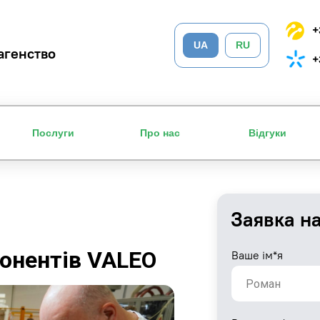
+
UA
RU
агенство
+
Послуги
Про нас
Відгуки
Заявка н
онентів VALEO
Ваше ім*я