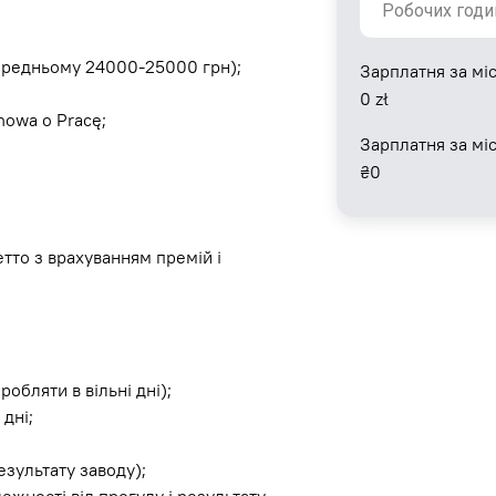
середньому 24000-25000 грн);
Зарплатня за міс
0
zł
owa o Pracę;
Зарплатня за мі
₴
0
тто з врахуванням премій і
бляти в вільні дні);
 дні;
езультату заводу);