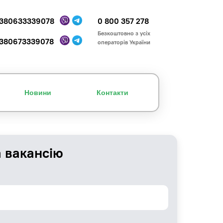
380633339078
0 800 357 278
Безкоштовно з усіх
380673339078
операторів України
Новини
Контакти
а вакансію