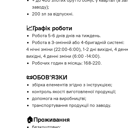
+ до 400 злотих брутто бонус у квартал (в за
заводу);
200 зл за відпускні.
📈
Графік роботи
Робота 5-6 днів днів на тиждень.
Робота в 3-змінній або 4-бригадній системі:
4 нічні зміни (22:00-6:00), 1-2 дні вихідні, 4 денн
вихідні, 4 денні зміни (6:00 -14:00).
Робочих годин в місяць: 168-220.
📜
ОБОВ’ЯЗКИ
збірка елементів згідно з інструкцією;
контроль якості виготовленої продукції;
допомога на виробництві;
транспортування продукції по заводу.
🏠
Проживання
безкоштовно;