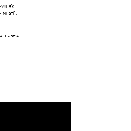
кухня);
імнаті).
коштовно.