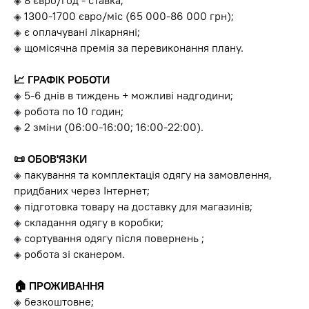
8 євро/год - ставка;
◈
1300-1700 євро/міс (65 000-86 000 грн);
◈
є оплачувані лікарняні;
◈
щомісячна премія за перевиконання плану.
◈
📈 ГРАФІК РОБОТИ
5-6 днів в тиждень + можливі надгодини;
◈
робота по 10 годин;
◈
2 зміни (06:00-16:00; 16:00-22:00).
◈
📜 ОБОВ'ЯЗКИ
пакування та комплектація одягу на замовлення,
◈
придбаних через Інтернет;
підготовка товару на доставку для магазинів;
◈
складання одягу в коробки;
◈
сортування одягу після повернень ;
◈
робота зі сканером.
◈
🏠 ПРОЖИВАННЯ
безкоштовне;
◈