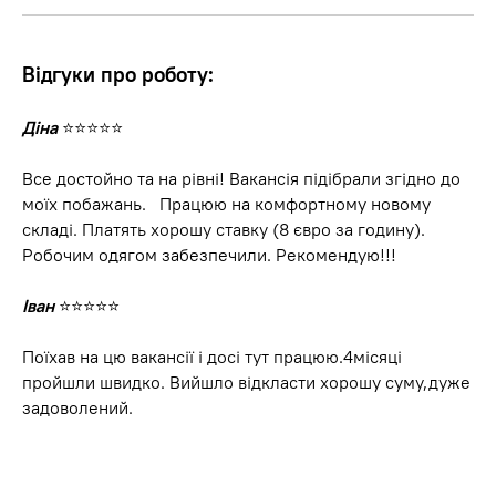
Відгуки про роботу:
Діна
⭐⭐⭐⭐⭐
Все достойно та на рівні! Вакансія підібрали згідно до
моїх побажань. Працюю на комфортному новому
складі. Платять хорошу ставку (8 євро за годину).
Робочим одягом забезпечили. Рекомендую!!!
Іван
⭐⭐⭐⭐⭐
Поїхав на цю вакансії і досі тут працюю.4місяці
пройшли швидко. Вийшло відкласти хорошу суму,дуже
задоволений.