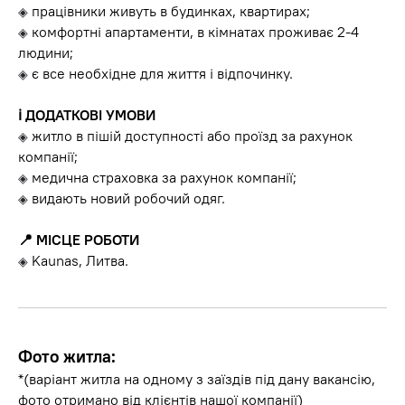
працівники живуть в будинках, квартирах;
◈
комфортні апартаменти, в кімнатах проживає 2-4
◈
людини;
є все необхідне для життя і відпочинку.
◈
ℹ️ ДОДАТКОВІ УМОВИ
житло в пішій доступності або проїзд за рахунок
◈
компанії;
медична страховка за рахунок компанії;
◈
видають новий робочий одяг.
◈
📍 МІСЦЕ РОБОТИ
Kaunas, Литва.
◈
Фото житла:
*(варіант житла на одному з заїздів під дану вакансію,
фото отримано від клієнтів нашої компанії)