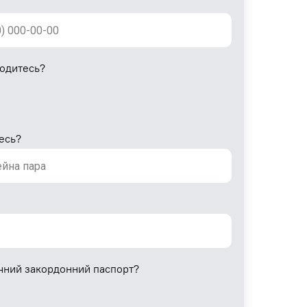
ходитесь?
есь?
ичний закордонний паспорт?