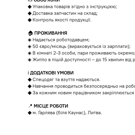
◈
Упаковка товарів згідно з інструкцією;
◈
Доставка запчастин на склад;
◈
Контроль якості продукції.
🏠
ПРОЖИВАННЯ
◈ Надається роботодавцем;
◈ 50 євро/місяць (вираховується із зарплати);
◈ В кімнаті 2-3 особи, пари проживають окремо
◈ Житло в пішій доступності – до 15 хвилин від 
ℹ️
ДОДАТКОВІ УМОВИ
◈
Спецодяг та взуття надаються.
◈
Навчання проводиться безпосередньо на робо
◈
За кожним новим працівником закріплюється 
📍
МІСЦЕ РОБОТИ
◈
м. Гарлява (біля Каунас), Литва.