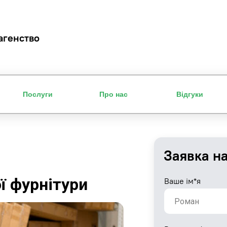
агенство
Послуги
Про нас
Відгуки
Заявка н
ї фурнітури
Ваше ім*я