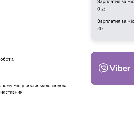
Зарплатня за міс
0
zł
Зарплатня за мі
₴
0
;
роботи.
чому місці російською мовою.
наставник.