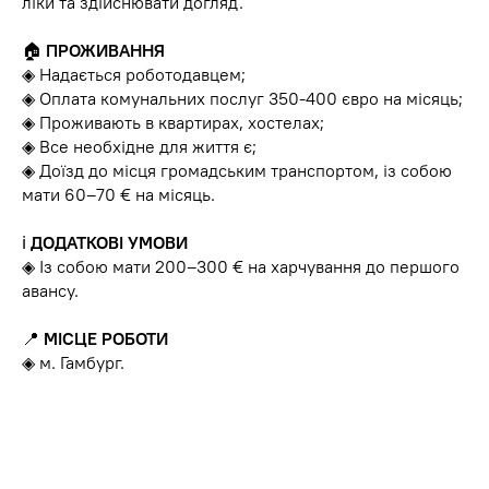
ліки та здійснювати догляд.
🏠
ПРОЖИВАННЯ
◈ Надається роботодавцем;
◈ Оплата комунальних послуг 350-400 євро на місяць;
◈ Проживають в квартирах, хостелах;
◈ Все необхідне для життя є;
◈ Доїзд до місця громадським транспортом, із собою
мати 60–70 € на місяць.
ℹ️
ДОДАТКОВІ УМОВИ
◈ Із собою мати 200–300 € на харчування до першого
авансу.
📍
МІСЦЕ РОБОТИ
◈ м. Гамбург.