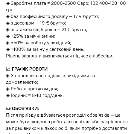
◈ Заробітна плата ≈ 2000-2500 Євро; 102 400-128 100
грн.
◈ без професійного досвіду — 17 € брутто;
◈ з досвідом — 19 € брутто;
◈ зі стажем від 5 років — 21 € брутто;
◈ +25% за нічні зміни;
◈ +50% за роботу у вихідний;
◈ +100% за зміну у святковий день.
Рівень зарплати визначається під час співбесіди.
📈
ГРАФІК РОБОТИ
◈ З понеділка по неділю, з вихідними за
домовленістю;
◈ Робота протягом дня;
◈ Години: ≈ 8-10 год/день.
📜
ОБОВ'ЯЗКИ:
Після приїзду відбувається розподіл обов’язків — це
може бути щоденна робота в госпіталі або закріплення
за працівником кількох осіб, яким потрібно доставляти