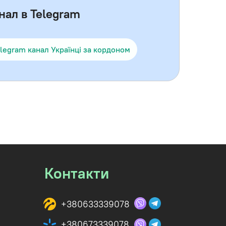
нал в Telegram
legram канал Українці за кордоном
Контакти
+380633339078
+380673339078