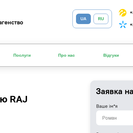
+
UA
RU
агенство
+
Послуги
Про нас
Відгуки
Заявка н
ію RAJ
Ваше ім*я