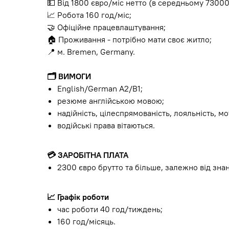
💵 Від 1800 євро/міс нетто (в середньому 7300
📈 Робота 160 год/міс;
🤝 Офіційне працевлаштування;
🏠 Проживання - потрібно мати своє житло;
📍 м. Bremen, Germany.
🗂
ВИМОГИ
English/German A2/B1;
резюме англійською мовою;
надійність, цілеспрямованість, лояльність, м
водійські права вітаються.
💳
ЗАРОБІТНА ПЛАТА
2300 євро брутто та більше, залежно від зна
📈
Графік роботи
час роботи 40 год/тиждень;
160 год/місяць.