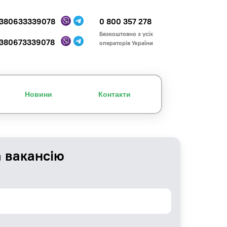
380633339078
0 800 357 278
Безкоштовно з усіх
380673339078
операторів України
Новини
Контакти
а вакансію