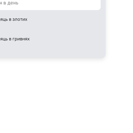
яць в злотих
сяць в гривнях