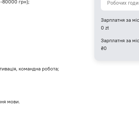
0-80000 грн);
Зарплатня за міс
0
zł
Зарплатня за мі
₴
0
отивація, командна робота;
ння мови.