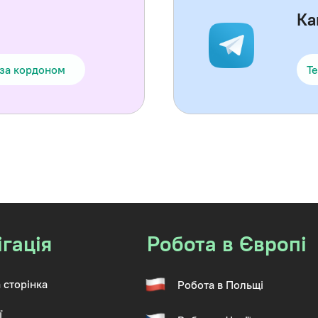
Ка
 за кордоном
Te
ігація
Робота в Європі
 сторінка
Робота в Польщі
ї