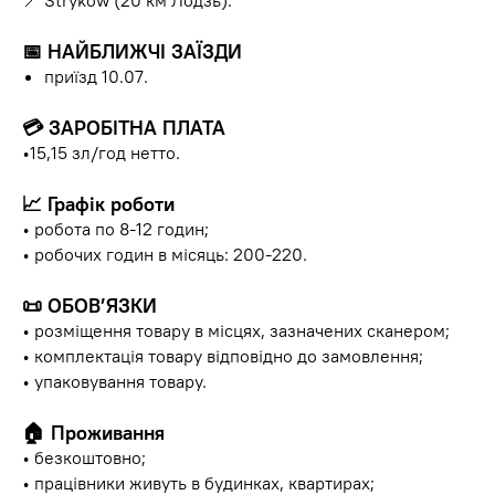
📍 Stryków (20 км Лодзь).
📅
НАЙБЛИЖЧІ ЗАЇЗДИ
приїзд 10.07.
💳
ЗАРОБІТНА ПЛАТА
•15,15 зл/год нетто.
📈
Графік роботи
• робота по 8-12 годин;
• робочих годин в місяць: 200-220.
📜
ОБОВ’ЯЗКИ
• розміщення товару в місцях, зазначених сканером;
• комплектація товару відповідно до замовлення;
• упаковування товару.
🏠
Проживання
• безкоштовно;
• працівники живуть в будинках, квартирах;