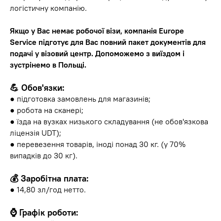
логістичну компанію.
Якщо у Вас немає робочої візи, компанія Europe
Service підготує для Вас повний пакет документів для
подачі у візовий центр. Допоможемо з виїздом і
зустрінемо в Польщі.
💪 Обов'язки:
● підготовка замовлень для магазинів;
● робота на сканері;
● їзда на вузках низького складування (не обов'язкова
ліцензія UDT);
● перевезення товарів, іноді понад 30 кг. (у 70%
випадків до 30 кг).
💰 Заробітна плата:
● 14,80 зл/год нетто.
⌚️ Графік роботи: