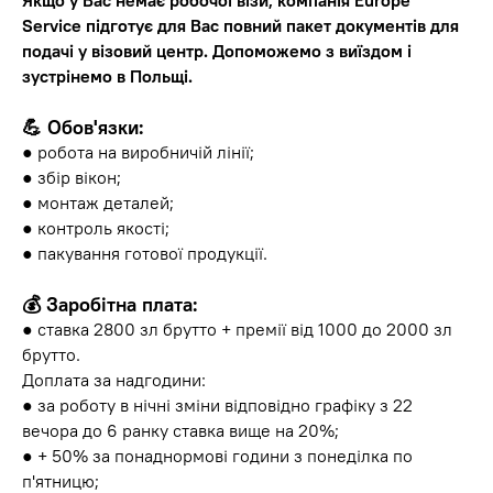
Якщо у Вас немає робочої візи, компанія Europe
Service підготує для Вас повний пакет документів для
подачі у візовий центр. Допоможемо з виїздом і
зустрінемо в Польщі.
💪 Обов'язки:
● робота на виробничій лінії;
● збір вікон;
● монтаж деталей;
● контроль якості;
● пакування готової продукції.
💰 Заробітна плата:
● ставка 2800 зл брутто + премії від 1000 до 2000 зл
брутто.
Доплата за надгодини:
● за роботу в нічні зміни відповідно графіку з 22
вечора до 6 ранку ставка вище на 20%;
● + 50% за понаднормові години з понеділка по
п'ятницю;