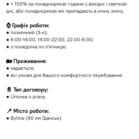
● + 100% за понаднормові години у вихідні і святкові
дні, або понаднормові які припадають в нічну зміну.
⌚️ Графік роботи:
● позмінний (3-х);
● 6:00-14:00, 14:00-22:00, 22:00-6:00;
● з понеділка по п'ятницю.
🏡 Проживання:
● надається;
● всі умови для Вашого комфортного перебування.
📄 Тип договору:
● Umowa o pracę.
📍 Місто роботи:
● Bytów (90 км Гданськ).