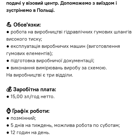
подачі у візовий центр. Допоможемо з виїздом і
зустрінемо в Польщі.
💪 Обов'язки:
● робота на виробництві гідравлічних гумових шлангів
високого тиску;
● експлуатація виробничих машин (виготовлення
гумових елементів);
● підготовка виробничої документації;
● виконання вимірювань виробу за схемою.
На виробництві є три відділи.
💰 Заробітна плата:
● 15,00 зл/год нетто.
⌚️ Графік роботи:
● позмінний;
● 5 днів на тиждень, можлива робота по суботам;
● 12 годин на день.