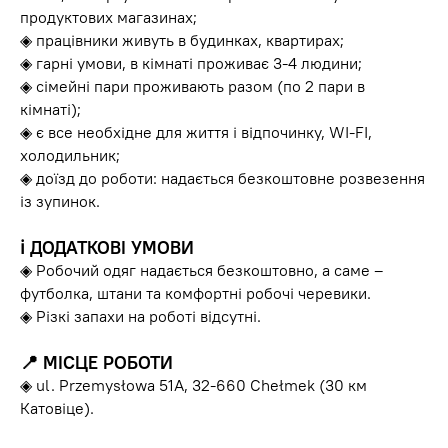
продуктових магазинах;
◈ працівники живуть в будинках, квартирах;
◈ гарні умови, в кімнаті проживає 3-4 людини;
◈ сімейні пари проживають разом (по 2 пари в
кімнаті);
◈ є все необхідне для життя і відпочинку, WI-FI,
холодильник;
◈ доїзд до роботи: надається безкоштовне розвезення
із зупинок.
ℹ️ ДОДАТКОВІ УМОВИ
◈ Робочий одяг надається безкоштовно, а саме –
футболка, штани та комфортні робочі черевики.
◈ Різкі запахи на роботі відсутні.
📍 МІСЦЕ РОБОТИ
◈ ul. Przemysłowa 51A, 32-660 Chełmek (30 км
Катовіце).