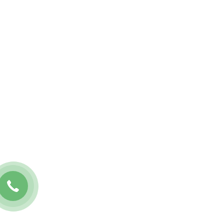
Viber канал Українці за кордоном
Канал в
Telegram
Telegram канал Українці за кордоном