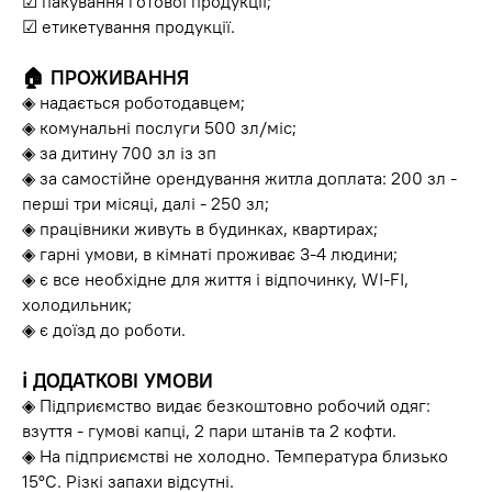
☑ пакування готової продукції;
☑ етикетування продукції.
🏠
ПРОЖИВАННЯ
◈ надається роботодавцем;
◈ комунальні послуги 500 зл/міс;
◈ за дитину 700 зл із зп
◈ за самостійне орендування житла доплата: 200 зл -
перші три місяці, далі - 250 зл;
◈ працівники живуть в будинках, квартирах;
◈ гарні умови, в кімнаті проживає 3-4 людини;
◈ є все необхідне для життя і відпочинку, WI-FI,
холодильник;
◈ є доїзд до роботи.
ℹ️ ДОДАТКОВІ УМОВИ
◈ Підприємство видає безкоштовно робочий одяг:
взуття - гумові капці, 2 пари штанів та 2 кофти.
◈ На підприємстві не холодно. Температура близько
15°C. Різкі запахи відсутні.