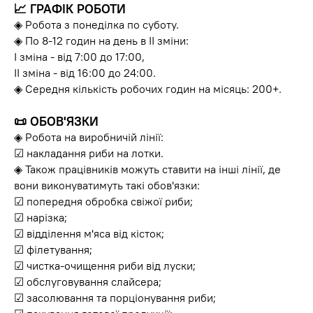
📈
ГРАФІК РОБОТИ
◈ Робота з понеділка по суботу.
◈ По 8-12 годин на день в II зміни:
I зміна - від 7:00 до 17:00,
II зміна - від 16:00 до 24:00.
◈ Середня кількість робочих годин на місяць: 200+.
📜
ОБОВ'ЯЗКИ
◈ Робота на виробничій лінії:
☑ накладання риби на лотки.
◈ Також працівників можуть ставити на інші лінії, де
вони виконуватимуть такі обов'язки:
☑ попередня обробка свіжої риби;
☑ нарізка;
☑ відділення м'яса від кісток;
☑ філетування;
☑ чистка-очищення риби від луски;
☑ обслуговування слайсера;
☑ засолювання та порціонування риби;