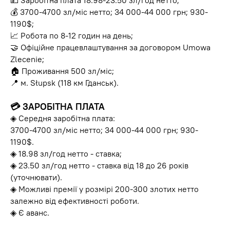
💵 Заробітна плата 18.98-23.50 зл/год нетто;
💰 3700-4700 зл/міс нетто; 34 000-44 000 грн; 930-
1190$;
📈 Робота по 8-12 годин на день;
🤝 Офіційне працевлаштування за договором Umowa
Zlecenie;
🏠 Проживання 500 зл/міс;
📍 м. Słupsk (118 км Гданськ).
💳
ЗАРОБІТНА ПЛАТА
◈ Середня заробітна плата:
3700-4700 зл/міс нетто; 34 000-44 000 грн; 930-
1190$.
◈ 18.98 зл/год нетто - ставка;
◈ 23.50 зл/год нетто - ставка від 18 до 26 років
(уточнювати).
◈ Можливі премії у розмірі 200-300 злотих нетто
залежно від ефективності роботи.
◈ Є аванс.