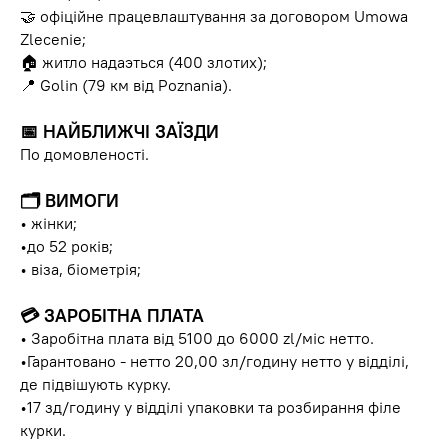
🤝 офіційне працевлаштування за договором Umowa
Zlecenie;
🏠 житло надаэться (400 злотих);
📍 Golin (79 км від Poznania).
📅 НАЙБЛИЖЧІ ЗАЇЗДИ
По домовленості.
🗂 ВИМОГИ
• жінки;
•до 52 років;
• віза, біометрія;
💳 ЗАРОБІТНА ПЛАТА
• Заробітна плата від 5100 до 6000 zl/міс нетто.
•Гарантовано - нетто 20,00 зл/годину нетто у відділі,
де підвішують курку.
•17 зд/годину у відділі упаковки та розбирання філе
курки.