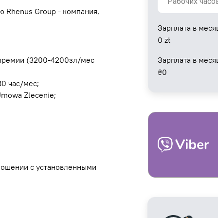
 Rhenus Group - компания,
Зарплата в меся
0
zł
+ премии (3200-4200зл/мес
Зарплата в меся
₴
0
80 час/мес;
Umowa Zlecenie;
тношении с установленными