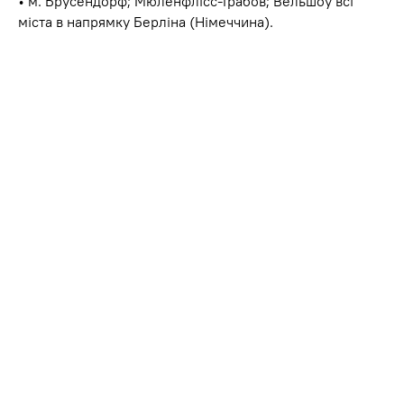
• м. Брусендорф; Мюленфлісс-Грабов; Вельшоу всі
міста в напрямку Берліна (Німеччина).