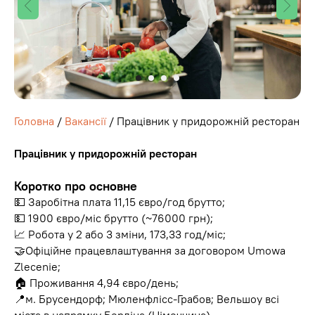
Головна
/
Вакансії
/ Працівник у придорожній ресторан
Працівник у придорожній ресторан
Коротко про основне
💵 Заробітна плата 11,15 євро/год брутто;
💵 1900 євро/міс брутто (~76000 грн);
📈 Робота у 2 або 3 зміни, 173,33 год/міс;
🤝Офіційне працевлаштування за договором Umowa
Zlecenie;
🏠 Проживання 4,94 євро/день;
📍м. Брусендорф; Мюленфлісс-Грабов; Вельшоу всі