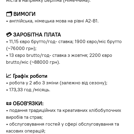
міста в напрямку Берліна (Німеччина).
🗂 ВИМОГИ
• англійська, німецька мова на рівні А2-В1.
💳 ЗАРОБІТНА ПЛАТА
• 11,15 євро брутто/год- ставка; 1900 євро/міс брутто
(~76000 грн);
• 13 євро brutto/год- ставка з жовтня; 2200 євро
brutto/міс (~88000 грн).
📈 Графік роботи
• робота у 2 або 3 зміни (залежно від сезону);
• 173,33 год /місяць.
📜 ОБОВ'ЯЗКИ:
• подання традиційних та креативних хлібобулочних
виробів та страв;
• обслуговування гостей у сфері обслуговування та
касових операцій;