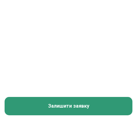
Канал в
Telegram
Telegram канал Українці за кордоном
Залишити заявку