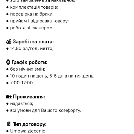
● збір замовлень за накладною:
● комплектація товарів;
● перевірка на браки;
● прийом і відправка товару;
● робота зі сканером.
💰 Заробітна плата:
● 14,80 зл/год. нетто;
⌚️ Графік роботи:
● без нічних змін;
● 10 годин на день, 5-6 днів на тиждень;
● 7:00-17:00.
🏡 Проживання:
● надається;
● всі умови для Вашого комфорту.
📄 Тип договору:
● Umowa zlecenie.