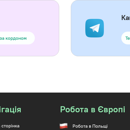
Ка
 за кордоном
Te
ігація
Робота в Європі
 сторінка
Робота в Польщі