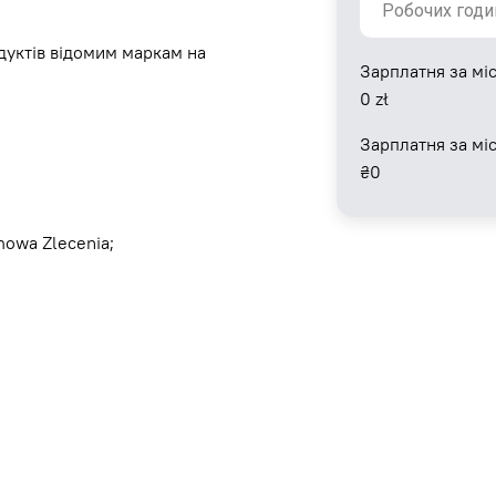
уктів відомим маркам на
Зарплатня за міс
0
zł
Зарплатня за мі
₴
0
owa Zlecenia;