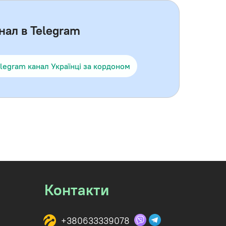
нал в Telegram
legram канал Українці за кордоном
Контакти
+380633339078