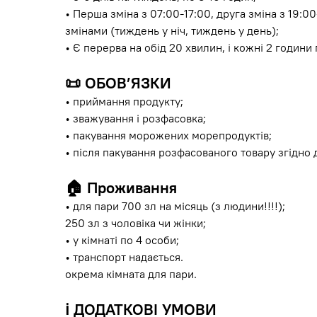
• Перша зміна з 07:00-17:00, друга зміна з 19:
змінами (тиждень у ніч, тиждень у день);
• Є перерва на обід 20 хвилин, і кожні 2 години
📜 ОБОВ’ЯЗКИ
• приймання продукту;
• зважування і розфасовка;
• пакування морожених морепродуктів;
• після пакування розфасованого товару згідно 
🏠 Проживання
• для пари 700 зл на місяць (з людини!!!!);
250 зл з чоловіка чи жінки;
• у кімнаті по 4 особи;
• транспорт надається.
окрема кімната для пари.
ℹ️ ДОДАТКОВІ УМОВИ