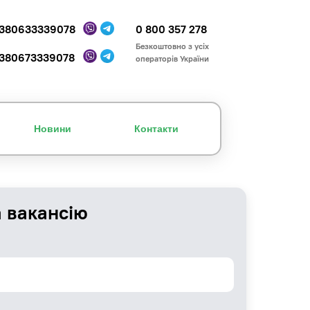
380633339078
0 800 357 278
Безкоштовно з усіх
380673339078
операторів України
Новини
Контакти
а вакансію