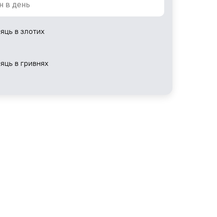
яць в злотих
сяць в гривнях