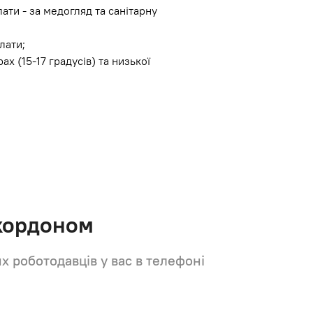
ати - за медогляд та санітарну
лати;
х (15-17 градусів) та низької
 кордоном
их роботодавців у вас в телефоні