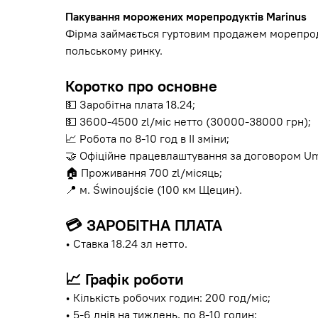
Пакування морожених морепродуктів Marinus
Фірма займається гуртовим продажем морепрод
польському ринку.
Коротко про основне
💵 Заробітна плата 18.24;
💵 3600-4500 zl/міс нетто (30000-38000 грн);
📈 Робота по 8-10 год в ІІ зміни;
🤝 Офіційне працевлаштування за договором Um
🏠 Проживання 700 zl/місяць;
📍 м. Świnoujście (100 км Щецин).
💳 ЗАРОБІТНА ПЛАТА
• Ставка 18.24 зл нетто.
📈 Графік роботи
• Кількість робочих годин: 200 год/міс;
• 5-6 днів на тиждень, по 8-10 годин;