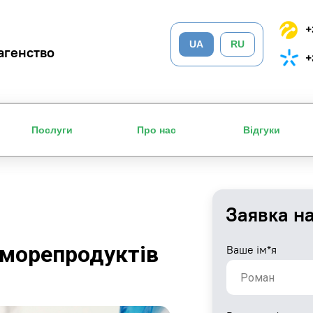
+
UA
RU
агенство
+
Послуги
Про нас
Відгуки
Заявка н
морепродуктів
Ваше ім*я