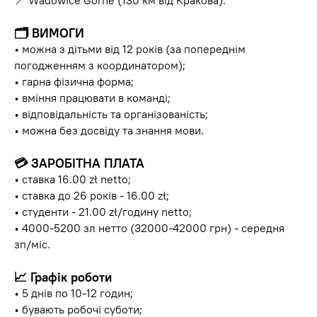
📍 Wadowice Górne (130 км від Кракова).
🗂
ВИМОГИ
• можна з дітьми від 12 років (за попереднім
погодженням з координатором);
• гарна фізична форма;
• вміння працювати в команді;
• відповідальність та організованість;
• можна без досвіду та знання мови.
💳
ЗАРОБІТНА ПЛАТА
• ставка 16.00 zł netto;
• ставка до 26 років - 16.00 zł;
• студенти - 21.00 zł/годину netto;
• 4000-5200 зл нетто (32000-42000 грн) - середня
зп/міс.
📈
Графік роботи
• 5 днів по 10-12 годин;
• бувають робочі суботи;