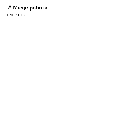
📍
Місце роботи
• м. Łódź.