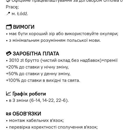
🤝 Офіційне працевлаштування за договором Umowa o
Pracę;
📍 м. Łódź.
🗂
ВИМОГИ
• має бути хороший зір або використовуйте окуляри;
• з мінімальним розумінням польської мови.
💳
ЗАРОБІТНА ПЛАТА
• 3010 zł брутто (чистий оклад без надбавок)+премії
+20% до ставки у нічну зміну,
+50% до ставки у денну зміну,
+100% до ставки в вихідні та свята.
📈
Графік роботи
• в 3 зміни (6-14, 14-22, 22-6).
📜
ОБОВ’ЯЗКИ
• монтаж кабельних в'язок;
• перевірка коректності сполучення в'язок;