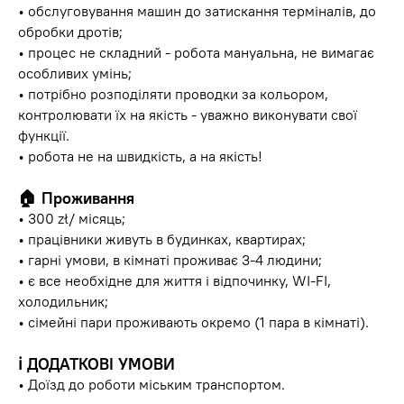
• обслуговування машин до затискання терміналів, до
обробки дротів;
• процес не складний - робота мануальна, не вимагає
особливих умінь;
• потрібно розподіляти проводки за кольором,
контролювати їх на якість - уважно виконувати свої
функції.
• робота не на швидкість, а на якість!
🏠
Проживання
• 300 zł/ місяць;
• працівники живуть в будинках, квартирах;
• гарні умови, в кімнаті проживає 3-4 людини;
• є все необхідне для життя і відпочинку, WI-FI,
холодильник;
• сімейні пари проживають окремо (1 пара в кімнаті).
ℹ️
ДОДАТКОВІ УМОВИ
• Доїзд до роботи міським транспортом.