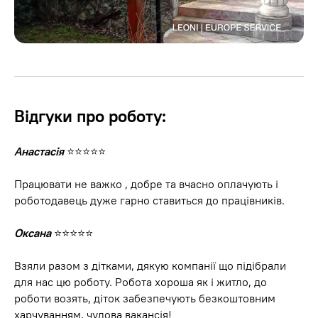
Відгуки про роботу:
Анастасія
⭐⭐⭐⭐⭐
Спільноти українців за
Працювати не важко , добре та вчасно оплачують і
кордоном
роботодавець дуже гарно ставиться до працівників.
Актуальні новини та вакансії від
Оксана
⭐⭐⭐⭐⭐
прямих роботодавців у вас в телефоні
Взяли разом з дітками, дякую компанії що підібрали
для нас цю роботу. Робота хороша як і житло, до
роботи возять, діток забезпечують безкоштовним
харчуванням, чудова вакансія!