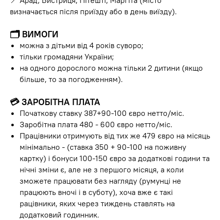
📍 Арад, Бистриця, Пітешті, Маргіта (місто
визначається після приїзду або в день виїзду).
🗂 ВИМОГИ
можна з дітьми від 4 років суворо;
тільки громадяни України;
на одного дорослого можна тільки 2 дитини (якщо
більше, то за погодженням).
💳 ЗАРОБІТНА ПЛАТА
Початкову ставку 387+90-100 євро нетто/міс.
Заробітна плата 480 - 600 євро нетто/міс.
Працівники отримують від тих же 479 євро на місяць
мінімально - (ставка 350 + 90-100 на поживну
картку) і бонуси 100-150 євро за додаткові години та
нічні зміни є, але не з першого місяця, а коли
зможете працювати без нагляду (румунці не
працюють вночі і в суботу), хоча вже є такі
рацівники, яких через тиждень ставлять на
додатковий годинник.