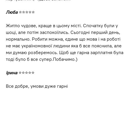
Канал у Viber
Люба
⭐⭐⭐⭐⭐
Житло чудове, краще в цьому місті. Спочатку були у
Viber канал Українці за кордоном
шоці, але потім заспокоїлись. Сьогодні перший день,
нормально. Робити можна, єдине що мова і на роботі
не має україномовної людини яка б все пояснила, але
ми думаю розберемось. Щоб ще гарна зарплатня була
тоді було б все супер.Побачимо.)
Канал в
Ірина
⭐⭐⭐⭐⭐
Telegram
Все добре, умови дуже гарні
Telegram канал Українці за кордоном