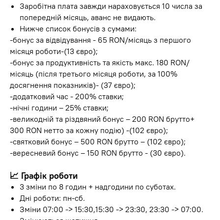
Заробітна плата завжди нараховується 10 числа за
попередній місяць, аванс не видають.
Нижче список бонусів з сумами:
-бонус за відвідування - 65 RON/місяць з першого
місяця роботи-(13 євро);
-бонус за продуктивність та якість макс. 180 RON/
місяць (після третього місяця роботи, за 100%
досягнення показників)- (37 євро);
-додатковий час - 200% ставки;
-нічні години – 25% ставки;
-великодній та різдвяний бонус – 200 RON брутто+
300 RON нетто за кожну подію) -(102 євро);
-святковий бонус – 500 RON брутто – (102 євро);
-вересневий бонус – 150 RON брутто - (30 євро).
📈 Графік роботи
3 зміни по 8 годин + надгодини по суботах.
Дні роботи: пн-сб.
Зміни 07:00 -> 15:30,15:30 -> 23:30, 23:30 -> 07:00.