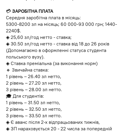
💳
ЗАРОБІТНА ПЛАТА
Середня заробітна плата в місяць:
5300-8200 зл на місяць; 60 000-93 000 грн; 1440-
2240$.
◈ 25,60 зл/год нетто - ставка;
◈ 30.50 зл/год нетто - ставка від 18 до 26 років
(Допомагаємо в оформленні статуса студента
польського вузу).
◈ Ставка преміальна (за виконання норм)
🔹 Звичайна ставка:
1 рівень – 26.40 зл нетто,
2 рівень – 27.20 зл нетто,
3 рівень – 28.00 зл нетто.
🎓 Для студентів:
1 рівень – 31.50 зл нетто,
2 рівень – 32.50 зл нетто,
3 рівень – 33.50 зл нетто.
◈ Є аванс після 2-х відпрацьованих тижнів,
◈ ЗП нараховується 20 - 22 числа за попередній