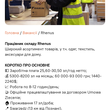
Головна
/
Вакансії
/ Rhenus
Працівник складу Rhenus
Широкий асортимент товарів, у т.ч. одяг, текстиль,
аксесуари для дому.
КОРОТКО ПРО ОСНОВНЕ
💵 Заробітна плата 25,60-30,50 зл/год нетто;
💰 5300-8200 зл на місяць; 60 000-93 000 грн; 1440-
2240$;
📈 Робота по 8-12 годин/день;
🤝 Офіційне працевлаштування за договором Umowa
Zlecenie;
🏠 Проживання 17 зл/доба;
📍 Swarzędz (13 км від Познані).