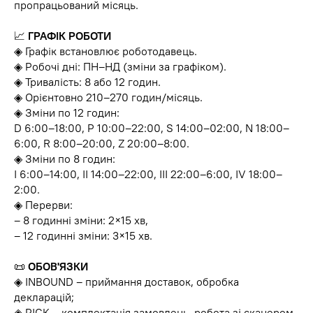
пропрацьований місяць.
📈
ГРАФІК РОБОТИ
◈ Графік встановлює роботодавець.
◈ Робочі дні: ПН–НД (зміни за графіком).
◈ Тривалість: 8 або 12 годин.
◈ Орієнтовно 210–270 годин/місяць.
◈ Зміни по 12 годин:
D 6:00–18:00, P 10:00–22:00, S 14:00–02:00, N 18:00–
6:00, R 8:00–20:00, Z 20:00–8:00.
◈ Зміни по 8 годин:
І 6:00–14:00, ІІ 14:00–22:00, ІІІ 22:00–6:00, IV 18:00–
2:00.
◈ Перерви:
– 8 годинні зміни: 2×15 хв,
– 12 годинні зміни: 3×15 хв.
📜
ОБОВ'ЯЗКИ
◈ INBOUND – приймання доставок, обробка
декларацій;
◈ PICK – комплектація замовлень, робота зі сканером,