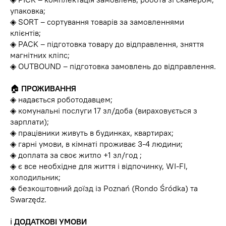
упаковка;
◈ SORT – сортування товарів за замовленнями
клієнтів;
◈ PACK – підготовка товару до відправлення, зняття
магнітних кліпс;
◈ OUTBOUND – підготовка замовлень до відправлення.
🏠
ПРОЖИВАННЯ
◈ надається роботодавцем;
◈ комунальні послуги 17 зл/доба (вираховується з
зарплати);
◈ працівники живуть в будинках, квартирах;
◈ гарні умови, в кімнаті проживає 3-4 людини;
◈ доплата за своє житло +1 зл/год ;
◈ є все необхідне для життя і відпочинку, WI-FI,
холодильник;
◈ безкоштовний доїзд із Poznań (Rondo Śródka) та
Swarzędz.
ℹ️
ДОДАТКОВІ УМОВИ