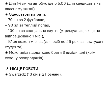
◈ Для 1-ї зміни автобус їде о 5:00 (для кандидатів на
власному житлі).
◈ Одноразові витрати:
– 70 зл за 2 футболки,
– 90 зл за теплий полар,
– 100 зл за спеціальне взуття (утримується, якщо не
відпрацьовано 1 міс.),
- 97 зл кожен місяць (для осіб до 26 років зі статусом
студента).
◈ Можливість додатково брати 3 вихідні дні (крім
сезону розпродажів).
📍
МІСЦЕ РОБОТИ
◈ Swarzędz (13 км від Познані).