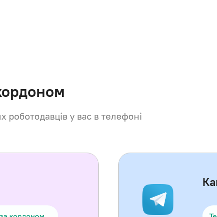
 кордоном
их роботодавців у вас в телефоні
Ка
 за кордоном
Te