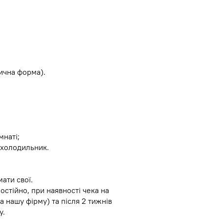
зична форма).
мнаті;
, холодильник.
ати свої.
остійно, при наявності чека на
а нашу фірму) та після 2 тижнів
у.