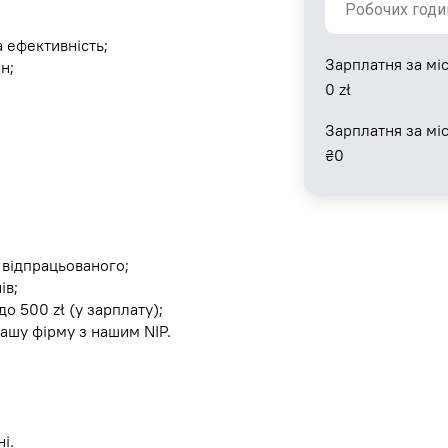
а ефективність;
Зарплатня за міс
н;
0
zł
Зарплатня за мі
₴
0
 відпрацьованого;
ів;
о 500 zł (у зарплату);
нашу фірму з нашим NIP.
і.