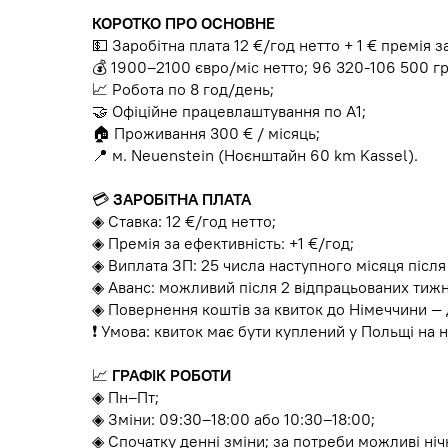
КОРОТКО ПРО ОСНОВНЕ
💵 Заробітна плата 12 €/год нетто + 1 € премія з
💰 1900–2100 євро/міс нетто; 96 320-106 500 гр
📈 Робота по 8 год/день;
🤝 Офіційне працевлаштування по А1;
🏠 Проживання 300 € / місяць;
📍 м. Neuenstein (Ноєнштайн 60 km Kassel).
💳
ЗАРОБІТНА ПЛАТА
◈ Ставка: 12 €/год нетто;
◈ Премія за ефективність: +1 €/год;
◈ Виплата ЗП: 25 числа наступного місяця після
◈ Аванс: можливий після 2 відпрацьованих тижн
◈ Повернення коштів за квиток до Німеччини — д
❗️ Умова: квиток має бути куплений у Польщі на 
📈
ГРАФІК РОБОТИ
◈ Пн–Пт;
◈ Зміни: 09:30–18:00 або 10:30–18:00;
◈ Спочатку денні зміни; за потреби можливі нічн