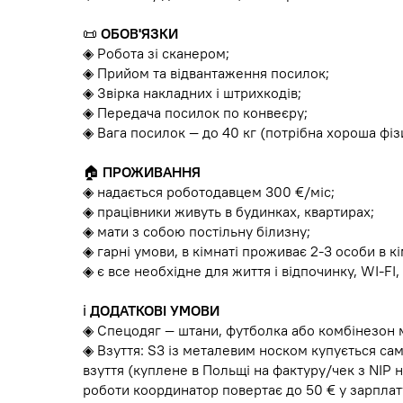
📜
ОБОВ'ЯЗКИ
◈ Робота зі сканером;
◈ Прийом та відвантаження посилок;
◈ Звірка накладних і штрихкодів;
◈ Передача посилок по конвеєру;
◈ Вага посилок — до 40 кг (потрібна хороша фі
🏠
ПРОЖИВАННЯ
◈ надається роботодавцем 300 €/міс;
◈ працівники живуть в будинках, квартирах;
◈ мати з собою постільну білизну;
◈ гарні умови, в кімнаті проживає 2-3 особи в кі
◈ є все необхідне для життя і відпочинку, WI-FI
ℹ️
ДОДАТКОВІ УМОВИ
◈ Спецодяг — штани, футболка або комбінезон м
◈ Взуття: S3 із металевим носком купується сам
взуття (куплене в Польщі на фактуру/чек з NIP н
роботи координатор повертає до 50 € у зарплат