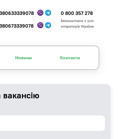
380633339078
0 800 357 278
Безкоштовно з усіх
380673339078
операторів України
Новини
Контакти
а вакансію