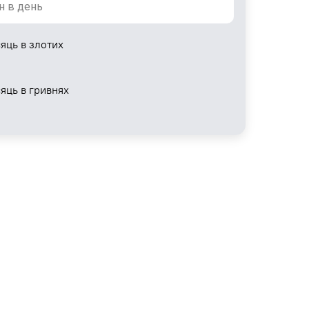
яць в злотих
сяць в гривнях