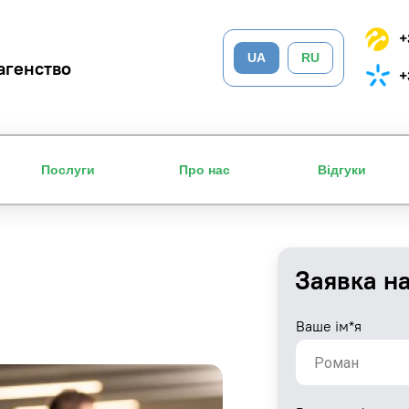
+
UA
RU
агенство
+
Послуги
Про нас
Відгуки
Заявка н
Ваше ім*я