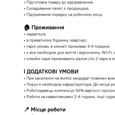
• Підготовка товару до відправлення.
• Складування палет з продукцією.
• Підтримання порядку на робочому місці.
🏠
Проживання
• надається;
• в приватному будинку, квартирі;
• гарні умови, в кімнаті проживає 3-4 людини;
• є все необхідне для життя і відпочинку, WI-FI,
• сімейні пари проживають разом (по 2 пари в кі
ℹ️
ДОДАТКОВІ УМОВИ
• При заселенні на житло кандидат повинен внес
• Поруч є необхідна інфраструктура. До місця ро
• Роботодавець компенсує 50% вартості проїзно
• Робота на навантажувачі 2-4 години, інші год
📍
Місце роботи