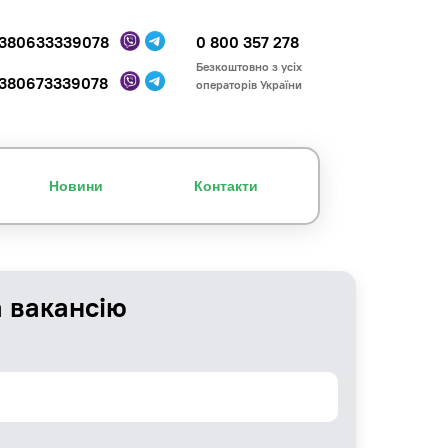
380633339078
0 800 357 278
Безкоштовно з усіх
380673339078
операторів України
Новини
Контакти
а вакансію