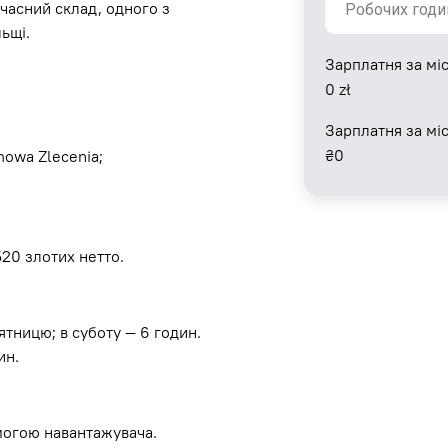
учасний склад, одного з
ьщі.
Зарплатня за міс
0
zł
Зарплатня за мі
₴
0
owa Zlecenia;
3520 злотих нетто.
'ятницю; в суботу — 6 годин.
ин.
могою навантажувача.