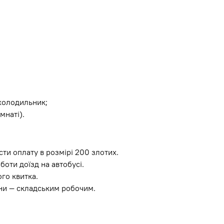
 холодильник;
мнаті).
ти оплату в розмірі 200 злотих.
боти доїзд на автобусі.
го квитка.
ини — складським робочим.