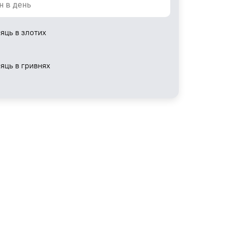
яць в злотих
сяць в гривнях