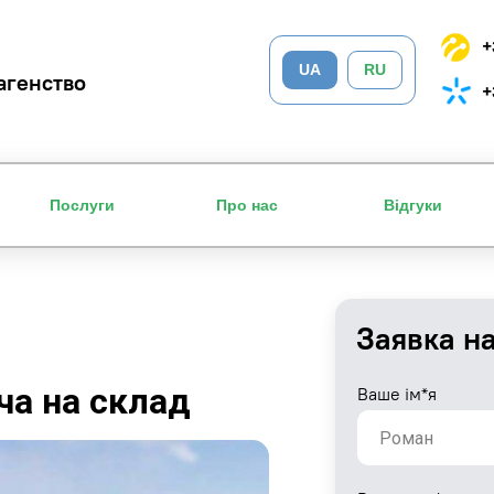
+
UA
RU
агенство
+
Послуги
Про нас
Відгуки
Заявка н
ча на склад
Ваше ім*я