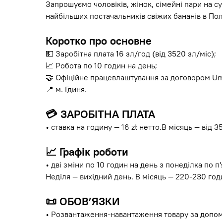
Запрошуємо чоловіків, жінок, сімейні пари на с
найбільших постачальників свіжих бананів в Пол
Коротко про основне
💵 Заробітна плата 16 зл/год (від 3520 зл/міс);
📈 Робота по 10 годин на день;
🤝 Офіційне працевлаштування за договором Um
📍 м. Гдиня.
💳
ЗАРОБІТНА ПЛАТА
• ставка на годину — 16 zł нетто.В місяць — від 
📈
Графік роботи
• дві зміни по 10 годин на день з понеділка по п
Неділя — вихідний день. В місяць — 220-230 год
📜
ОБОВ’ЯЗКИ
• Розвантаження-навантаження товару за допо