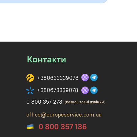
Контакти
+380633339078
+380673339078
0 800 357 278
(безкоштовні дзвінки)
office@europeservice.com.ua
0 800 357 136