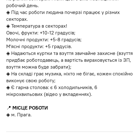
робочий день.
◈ Під час роботи людина почерзі працює у різних
секторах.
◈ Температура в секторах!
Овочі, фрукти: +10-12 градусів;
Молочні продукти: +5-8 градусів;
Мʼясні продукти: +5 градусів.
◈ Надаються куртки та взуття звичайне захисне (взуття
придбає роботодавець, а вартість вираховується із ЗП,
взуття можна буде забрати);
◈ На складі грає музика, ніхто не бігає, кожен спокійно
виконує свою роботу;
◈ Є гарна столова: є 6 холодильників, 6
мікрохвильових (відео у вкладеннях).
📍
МІСЦЕ РОБОТИ
◈ м. Прага.