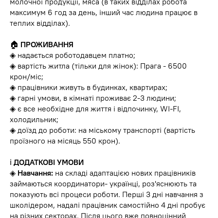
молочної продукції, мяса (в таких відділах робота
максимум 6 год за день, інший час людина працює в
теплих відділах).
🏠
ПРОЖИВАННЯ
◈ надається роботодавцем платно;
◈ вартість житла (тільки для жінок): Прага - 6500
крон/міс;
◈ працівники живуть в будинках, квартирах;
◈ гарні умови, в кімнаті проживає 2-3 людини;
◈ є все необхідне для життя і відпочинку, WI-FI,
холодильник;
◈ доїзд до роботи: на міському транспорті (вартість
проїзного на місяць 550 крон).
ℹ️
ДОДАТКОВІ УМОВИ
◈
Навчання:
на складі адаптацією нових працівників
займаються координатори- українці, роз'яснюють та
показують всі процеси роботи. Перші 3 дні навчання з
школідером, надалі працівник самостійно 4 дні пробує
на різних секторах. Після цього вже повноцінний