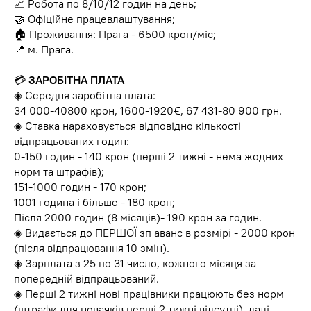
📈 Робота по 8/10/12 годин на день;
🤝 Офіційне працевлаштування;
🏠 Проживання: Прага - 6500 крон/міс;
📍 м. Прага.
💳
ЗАРОБІТНА ПЛАТА
◈ Середня заробітна плата:
34 000-40800 крон, 1600-1920€, 67 431-80 900 грн.
◈ Ставка нараховується відповідно кількості
відпрацьованих годин:
0-150 годин - 140 крон (перші 2 тижні - нема жодних
норм та штрафів);
151-1000 годин - 170 крон;
1001 година і більше - 180 крон;
Після 2000 годин (8 місяців)- 190 крон за годин.
◈ Видається до ПЕРШОЇ зп аванс в розмірі - 2000 крон
(після відпрацювання 10 змін).
◈ Зарплата з 25 по 31 число, кожного місяця за
попередній відпрацьований.
◈ Перші 2 тижні нові працівники працюють без норм
(штрафи для новачків перші 2 тижні відсутні)
,
далі