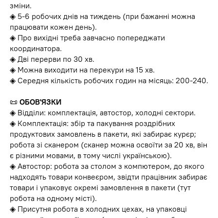
зміни.
◈ 5-6 робочих днів на тиждень (при бажанні можна
працювати кожен день).
◈ Про вихідні треба завчасно попереджати
координатора.
◈ Дві перерви по 30 хв.
◈ Можна виходити на перекури на 15 хв.
◈ Середня кількість робочих годин на місяць: 200-240.
📜
ОБОВ'ЯЗКИ
◈ Відділи: комплектація, автостор, холодні сектори.
◈ Комплектація: збір та пакування роздрібних
продуктових замовлень в пакети, які забирає курєр;
робота зі сканером (сканер можна освоїти за 20 хв, він
є різними мовами, в тому числі українською).
◈ Автостор: робота за столом з компютером, до якого
надходять товари конвеєром, звідти працівник забирає
товари і упаковує окремі замовлення в пакети (тут
робота на одному місті).
◈ Присутня робота в холодних цехах, на упаковці