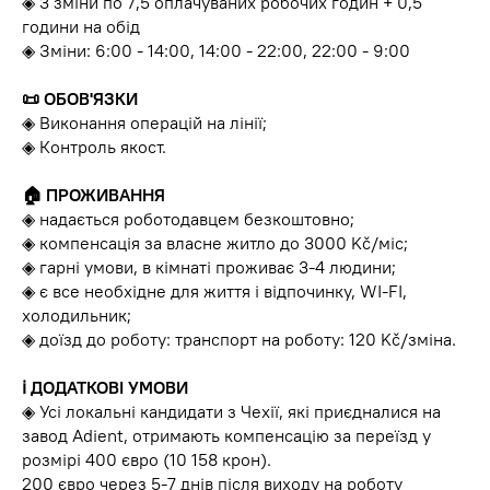
◈ 3 зміни по 7,5 оплачуваних робочих годин + 0,5
години на обід
◈ Зміни: 6:00 - 14:00, 14:00 - 22:00, 22:00 - 9:00
📜 ОБОВ'ЯЗКИ
◈ Виконання операцій на лінії;
◈ Контроль якост.
🏠 ПРОЖИВАННЯ
◈ надається роботодавцем безкоштовно;
◈ компенсація за власне житло до 3000 Kč/міс;
◈ гарні умови, в кімнаті проживає 3-4 людини;
◈ є все необхідне для життя і відпочинку, WI-FI,
холодильник;
◈ доїзд до роботу: транспорт на роботу: 120 Kč/зміна.
ℹ️ ДОДАТКОВІ УМОВИ
◈ Усі локальні кандидати з Чехії, які приєдналися на
завод Adient, отримають компенсацію за переїзд у
розмірі 400 євро (10 158 крон).
200 євро через 5-7 днів після виходу на роботу