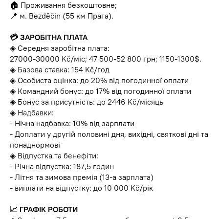
🏠 Проживання безкоштовне;
📍 м. Bezděčín (55 км Прага).
💳 ЗАРОБІТНА ПЛАТА
◈ Середня заробітна плата:
27000-30000 Kč/міс; 47 500-52 800 грн; 1150-1300$.
◈ Базова ставка: 154 Kč/год
◈ Особиста оцінка: до 20% від погодинної оплати
◈ Командний бонус: до 17% від погодинної оплати
◈ Бонус за присутність: до 2446 Kč/місяць
◈ Надбавки:
- Нічна надбавка: 10% від зарплати
- Доплати у другій половині дня, вихідні, святкові дні та
понаднормові
◈ Відпустка та бенефіти:
- Річна відпустка: 187,5 годин
- Літня та зимова премія (13-а зарплата)
- виплати на відпустку: до 10 000 Kč/рік
📈 ГРАФІК РОБОТИ