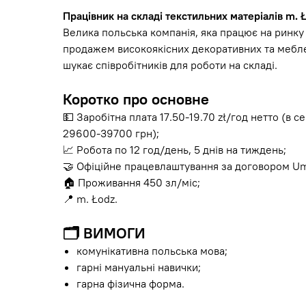
Працівник на складі текстильних матеріалів m. 
Велика польська компанія, яка працює на ринку 
продажем високоякісних декоративних та меблев
шукає співробітників для роботи на складі.
Коротко про основне
💵 Заробітна плата 17.50-19.70 zł/год нетто (в 
29600-39700 грн);
📈 Робота по 12 год/день, 5 днів на тиждень;
🤝 Офіційне працевлаштування за договором Um
🏠 Проживання 450 зл/міс;
📍 m. Łodz.
🗂
ВИМОГИ
комунікативна польська мова;
гарні мануальні навички;
гарна фізична форма.