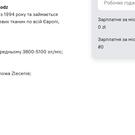
Łodz
з 1994 року та займається
Зарплатня за міс
их тканин по всій Європі,
0
zł
Зарплатня за мі
₴
0
середньому 3800-5100 зл/міс;
owa Zlecenie;