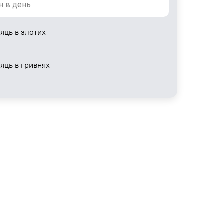
яць в злотих
сяць в гривнях