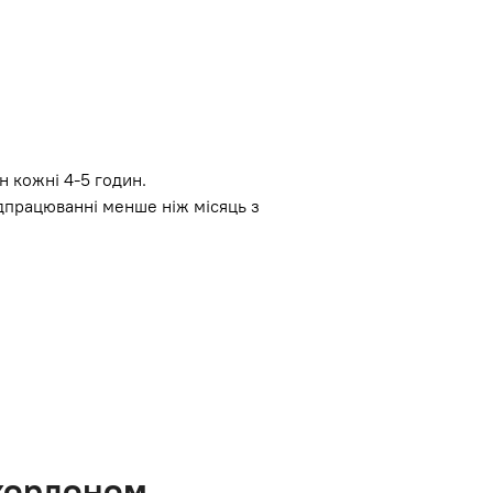
н кожні 4-5 годин.
дпрацюванні менше ніж місяць з
 кордоном