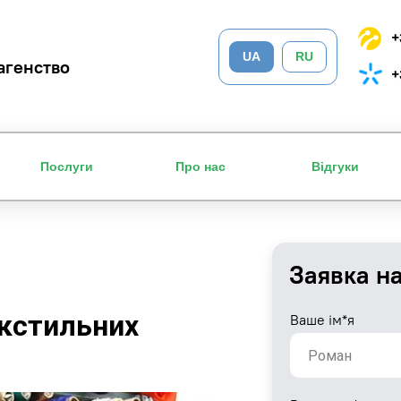
+
UA
RU
агенство
+
Послуги
Про нас
Відгуки
Заявка н
екстильних
Ваше ім*я