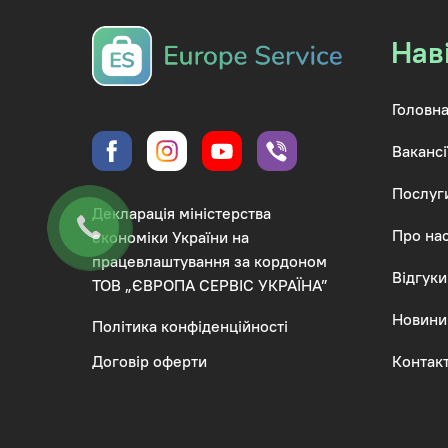
Нав
Головна
Вакансі
Послуг
Декларація міністерства
Про на
економіки України на
працевлаштування за кордоном
Відгуки
ТОВ „ЄВРОПА СЕРВІС УКРАЇНА”
Новини
Політика конфіденційності
Контак
Договір оферти