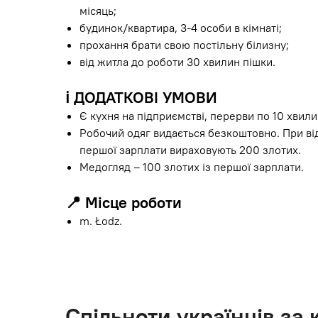
місяць;
будинок/квартира, 3-4 особи в кімнаті;
прохання брати свою постільну білизну;
від житла до роботи 30 хвилин пішки.
ℹ️
ДОДАТКОВІ УМОВИ
Є кухня на підприємстві, перерви по 10 хвили
Робочий одяг видається безкоштовно. При ві
першої зарплати вираховують 200 злотих.
Медогляд – 100 злотих із першої зарплати.
📍
Місце роботи
m. Łodz.
Спільноти українців за