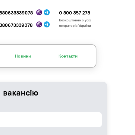
380633339078
0 800 357 278
Безкоштовно з усіх
380673339078
операторів України
Новини
Контакти
а вакансію