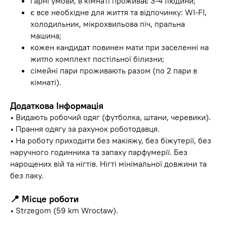
гарні умови, в кімнаті проживає 3-4 людини;
є все необхідне для життя та відпочинку: WI-FI,
холодильник, мікрохвильова піч, пральна
машина;
кожен кандидат повинен мати при заселенні на
житло комплект постільної білизни;
сімейні пари проживають разом (по 2 пари в
кімнаті).
Додаткова Інформація
• Видають робочий одяг (футболка, штани, черевики).
• Прання одягу за рахунок роботодавця.
• На роботу приходити без макіяжу, без біжутерії, без
наручного годинника та запаху парфумерії. Без
нарощених вій та нігтів. Нігті мінімальної довжини та
без лаку.
📍 Місце роботи
• Strzegom (59 km Wrocław).