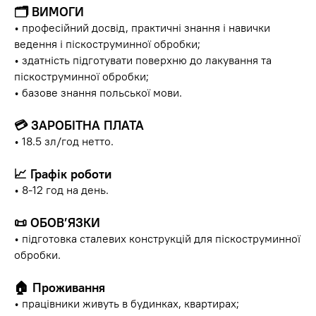
🗂
ВИМОГИ
• професійний досвід, практичні знання і навички
ведення і піскоструминної обробки;
• здатність підготувати поверхню до лакування та
піскоструминної обробки;
• базове знання польської мови.
💳
ЗАРОБІТНА ПЛАТА
• 18.5 зл/год нетто.
📈
Графік роботи
• 8-12 год на день.
📜
ОБОВ’ЯЗКИ
• підготовка сталевих конструкцій для піскоструминної
обробки.
🏠
Проживання
• працівники живуть в будинках, квартирах;