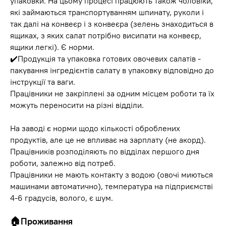
упаковки. На цьому процесі працюють також чоловіки,
які займаються транспортуванням шпинату, руколи і
так далі на конвеєр і з конвеєра (зелень знаходиться в
ящиках, з яких салат потрібно висипати на конвеєр,
ящики легкі). Є норми.
✔️Продукція та упаковка готових овочевих салатів -
пакування інгредієнтів салату в упаковку відповідно до
інструкції та ваги.
Працівники не закріплені за одним місцем роботи та їх
можуть переносити на різні відділи.
На заводі є норми щодо кількості оброблених
продуктів, але це не впливає на зарплату (не акорд).
Працівників розподіляють по відділах першого дня
роботи, залежно від потреб.
Працівники не мають контакту з водою (овочі миються
машинами автоматично), температура на підприємстві
4-6 градусів, волого, є шум.
🏠
Проживання