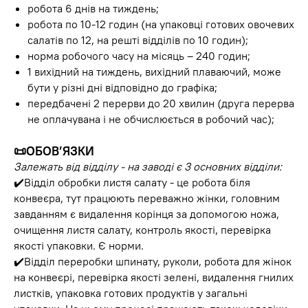
робота 6 днів на тиждень;
робота по 10-12 годин (на упаковці готових овочевих
салатів по 12, на решті відділів по 10 годин);
норма робочого часу на місяць – 240 годин;
1 вихідний на тиждень, вихідний плаваючий, може
бути у різні дні відповідно до графіка;
передбачені 2 перерви до 20 хвилин (друга перерва
не оплачувана і не обчислюється в робочий час);
📜
ОБОВ’ЯЗКИ
Залежать від відділу - на заводі є 3 основних відділи:
✔️Відділ обробки листя салату - це робота біля
конвеєра, тут працюють переважно жінки, головним
завданням є видалення корінця за допомогою ножа,
очищення листя салату, контроль якості, перевірка
якості упаковки. Є норми.
✔️Відділ переробки шпинату, руколи, робота для жінок
на конвеєрі, перевірка якості зелені, видалення гнилих
листків, упаковка готових продуктів у загальні