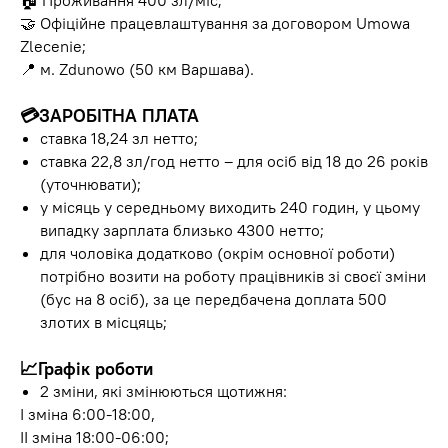
🏠 Проживання 400 зл/міс;
🤝 Офіційне працевлаштування за договором Umowa
Zlecenie;
📍 м. Zdunowo (50 км Варшава).
💳
ЗАРОБІТНА ПЛАТА
ставка 18,24 зл нетто;
ставка 22,8 зл/год нетто – для осіб від 18 до 26 років
(уточнювати);
у місяць у середньому виходить 240 годин, у цьому
випадку зарплата близько 4300 нетто;
для чоловіка додатково (окрім основної роботи)
потрібно возити на роботу працівників зі своєї зміни
(бус на 8 осіб), за це передбачена доплата 500
злотих в місцяць;
📈
Графік роботи
2 зміни, які змінюються щотижня:
I зміна 6:00-18:00,
ІІ зміна 18:00-06:00;