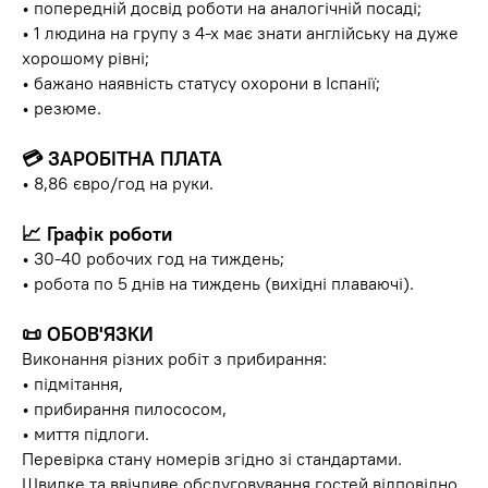
• попередній досвід роботи на аналогічній посаді;
• 1 людина на групу з 4-х має знати англійську на дуже
хорошому рівні;
• бажано наявність статусу охорони в Іспанії;
• резюме.
💳 ЗАРОБІТНА ПЛАТА
• 8,86 євро/год на руки.
📈 Графік роботи
• 30-40 робочих год на тиждень;
• робота по 5 днів на тиждень (вихідні плаваючі).
📜 ОБОВ'ЯЗКИ
Виконання різних робіт з прибирання:
• підмітання,
• прибирання пилососом,
• миття підлоги.
Перевірка стану номерів згідно зі стандартами.
Швидке та ввічливе обслуговування гостей відповідно