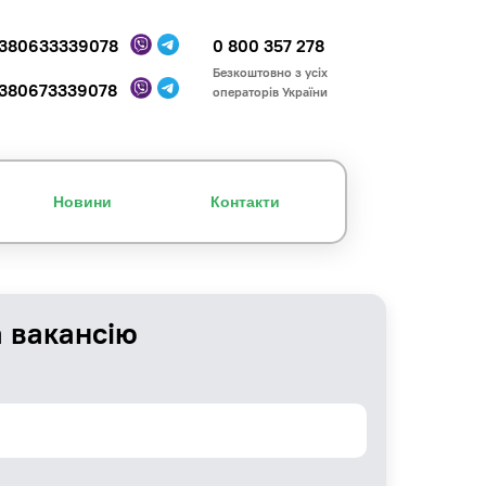
380633339078
0 800 357 278
Безкоштовно з усіх
380673339078
операторів України
Новини
Контакти
а вакансію