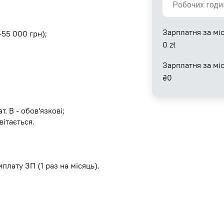
Зарплатня за міс
-55 000 грн);
0
zł
Зарплатня за мі
₴
0
т. В - обов'язкові;
вітається.
плату ЗП (1 раз на місяць).