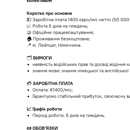
колективом
Коротко про основне
💵 Заробітна плата 1400 євро/міс нетто (50 000
📈 Робота 6 днів на тиждень;
🤝 Офіційне працевлаштування;
🏠 Проживання безкоштовне;
📍 м. Лейпциг, Німеччина.
🗂
ВИМОГИ
наявність водійських прав та досвід водіння ка
знання мови: знання німецької та англійської 
💳
ЗАРОБІТНА ПЛАТА
Оплата: €1400/міс;
Гарантуємо стабільний прибуток, своєчасну ви
📈 Графік роботи
Період роботи: 6 днів на тиждень.
📜 ОБОВ’ЯЗКИ