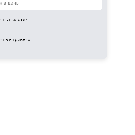
яць в злотих
сяць в гривнях