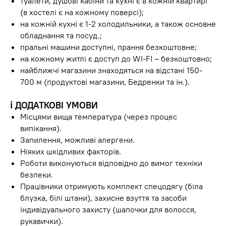
туалети, душові кабіни та кухні є в кожній квартирі
(в хостелі є на кожному поверсі);
на кожній кухні є 1-2 холодильники, а також основне
обладнання та посуд.;
пральні машини доступні, прання безкоштовне;
на кожному житлі є доступ до WI-FI – безкоштовно;
найближчі магазини знаходяться на відстані 150-
700 м (продуктові магазини, Бедренки та ін.).
ℹ️
ДОДАТКОВІ УМОВИ
Місцями вища температура (через процес
випікання).
Запилення, можливі алергени.
Ніяких шкідливих факторів.
Роботи виконуються відповідно до вимог техніки
безпеки.
Працівники отримують комплект спецодягу (біла
блузка, білі штани), захисне взуття та засоби
індивідуального захисту (шапочки для волосся,
рукавички).