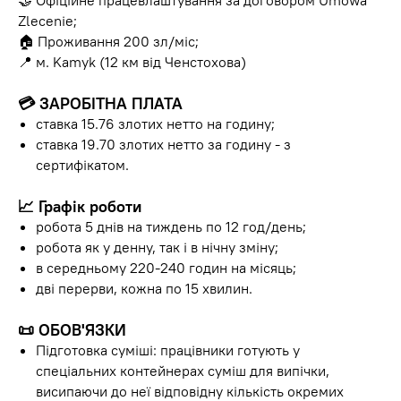
🤝 Офіційне працевлаштування за договором Umowa
Zlecenie;
🏠 Проживання 200 зл/міс;
📍 м. Kamyk (12 км від Ченстохова)
💳
ЗАРОБІТНА ПЛАТА
ставка 15.76 злотих нетто на годину;
ставка 19.70 злотих нетто за годину - з
сертифікатом.
📈
Графік роботи
робота 5 днів на тиждень по 12 год/день;
робота як у денну, так і в нічну зміну;
в середньому 220-240 годин на місяць;
дві перерви, кожна по 15 хвилин.
📜
ОБОВ'ЯЗКИ
Підготовка суміші: працівники готують у
спеціальних контейнерах суміш для випічки,
висипаючи до неї відповідну кількість окремих