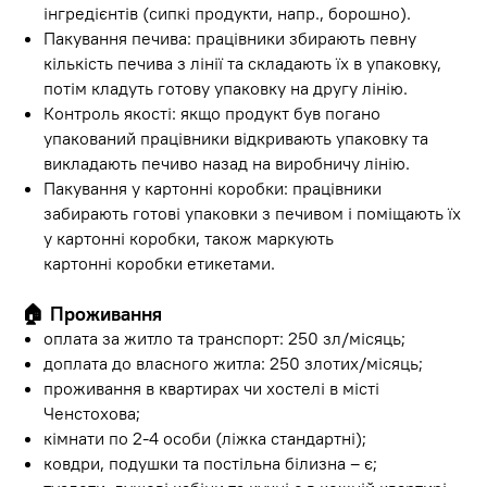
інгредієнтів (сипкі продукти, напр., борошно).
Пакування печива: працівники збирають певну
кількість печива з лінії та складають їх в упаковку,
потім кладуть готову упаковку на другу лінію.
Контроль якості: якщо продукт був погано
упакований працівники відкривають упаковку та
викладають печиво назад на виробничу лінію.
Пакування у картонні коробки: працівники
забирають готові упаковки з печивом і поміщають їх
у картонні коробки, також маркують
картонні коробки етикетами.
🏠
Проживання
оплата за житло та транспорт: 250 зл/місяць;
доплата до власного житла: 250 злотих/місяць;
проживання в квартирах чи хостелі в місті
Ченстохова;
кімнати по 2-4 особи (ліжка стандартні);
ковдри, подушки та постільна білизна – є;